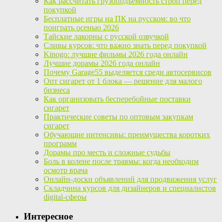
Как рассчитать грузоподъемность строп перед
покупкой
Бесплатные игры на ПК на русском: во что
поиграть осенью 2026
Тайские лакорны с русской озвучкой
Сливы курсов: что важно знать перед покупкой
Kinogo: лучшие фильмы 2026 года онлайн
Лучшие дорамы 2026 года онлайн
Почему Garage55 выделяется среди автосервисов
Опт сигарет от 1 блока — решение для малого
бизнеса
Как организовать бесперебойные поставки
сигарет
Практические советы по оптовым закупкам
сигарет
Обучающие интенсивы: преимущества коротких
программ
Дорамы про месть и сложные судьбы
Боль в колене после травмы: когда необходим
осмотр врача
Онлайн-доски объявлений для продвижения услуг
Складчина курсов для дизайнеров и специалистов
digital-сферы
Интересное