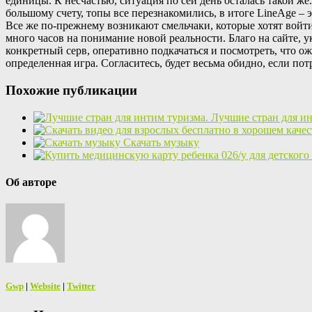
единицы. К несчастью, ситуация по сей день осталась такой ж
большому счету, топы все перезнакомились, в итоге LineAge –
Все же по-прежнему возникают смельчаки, которые хотят войти 
много часов на понимание новой реальности. Благо на сайте, 
конкретный серв, оперативно подкачаться и посмотреть, что о
определенная игра. Согласитесь, будет весьма обидно, если пот
Похожие публикации
Лучшие стран для ин
Скачать музыку
Об авторе
Gwp
|
Website
|
Twitter