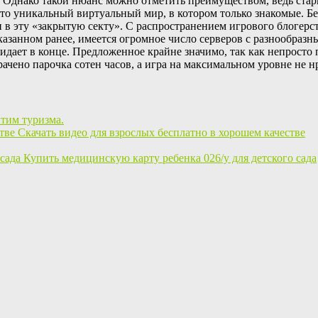
е. Однако такой нюанс можно отметить преимуществом, ведь ста
 это уникальный виртуальный мир, в котором только знакомые. 
в эту «закрытую секту». С распространением игрового блогерства
указанном ранее, имеется огромное число серверов с разнообраз
жидает в конце. Предложенное крайне значимо, так как непросто
рачено парочка сотен часов, а игра на максимальном уровне не н
тим туризма.
Скачать видео для взрослых бесплатно в хорошем качестве
Купить медицинскую карту ребенка 026/у для детского сада