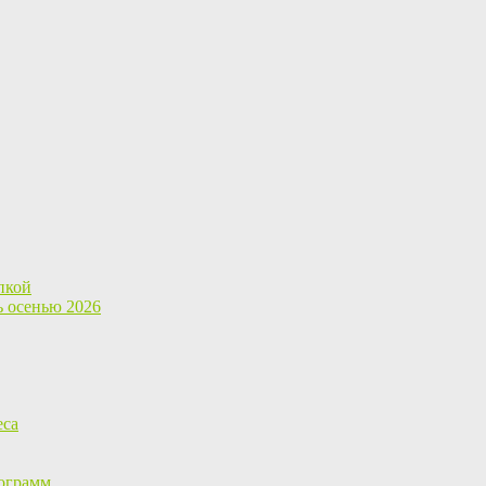
пкой
ь осенью 2026
еса
ограмм