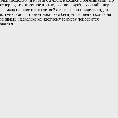
рички продолжили играть с душой, находясь с ровесниками. По
Бесспорно, это огромное преимущество подобных онлайн игр.
 заход становится легче, всё же все равно придется отдать
ными «иксами», что дает новичкам беспрепятственно войти на
 понимать, насколько конкретному геймеру понравится
равится.