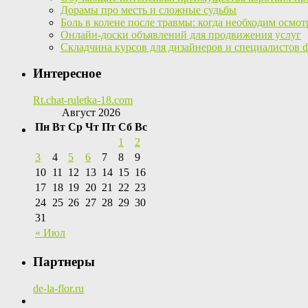
Дорамы про месть и сложные судьбы
Боль в колене после травмы: когда необходим осмот
Онлайн-доски объявлений для продвижения услуг
Складчина курсов для дизайнеров и специалистов di
Интересное
Rt.chat-ruletka-18.com
Август 2026
Пн
Вт
Ср
Чт
Пт
Сб
Вс
1
2
3
4
5
6
7
8
9
10
11
12
13
14
15
16
17
18
19
20
21
22
23
24
25
26
27
28
29
30
31
« Июл
Партнеры
de-la-flor.ru