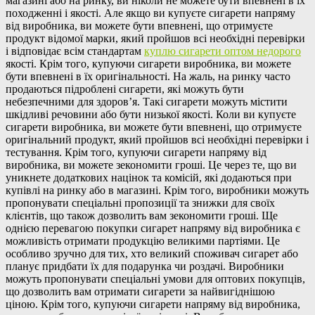
магазині або на ринку, ви ніколи не можете бути впевнені в їх
походженні і якості. Але якщо ви купуєте сигарети напряму
від виробника, ви можете бути впевнені, що отримуєте
продукт відомої марки, який пройшов всі необхідні перевірки
і відповідає всім стандартам
куплю сигарети оптом недорого
якості. Крім того, купуючи сигарети виробника, ви можете
бути впевнені в їх оригінальності. На жаль, на ринку часто
продаються підроблені сигарети, які можуть бути
небезпечними для здоров’я. Такі сигарети можуть містити
шкідливі речовини або бути низької якості. Коли ви купуєте
сигарети виробника, ви можете бути впевнені, що отримуєте
оригінальний продукт, який пройшов всі необхідні перевірки і
тестування. Крім того, купуючи сигарети напряму від
виробника, ви можете зекономити гроші. Це через те, що ви
уникнете додаткових націнок та комісій, які додаються при
купівлі на ринку або в магазині. Крім того, виробники можуть
пропонувати спеціальні пропозиції та знижки для своїх
клієнтів, що також дозволить вам зекономити гроші. Ще
однією перевагою покупки сигарет напряму від виробника є
можливість отримати продукцію великими партіями. Це
особливо зручно для тих, хто великий споживач сигарет або
планує придбати їх для подарунка чи роздачі. Виробники
можуть пропонувати спеціальні умови для оптових покупців,
що дозволить вам отримати сигарети за найвигіднішою
ціною. Крім того, купуючи сигарети напряму від виробника,