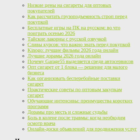
Низкие цены на сигареты для оптовых
покупателей
Как рассчитать грузоподъемность строп перед
покупкой
Бесплатные игры на ПК на русском: во что
поиграть осенью 2026
Тайские лакорны с русской озвучкой
Сливы курсов: что важно знать перед покупкой
Kinogo: лучшие фильмы 2026 года онлайн
Лучшие дорамы 2026 года онлайн
Почему Garage55 выделяется среди автосервисов
Опт сигарет от 1 блока — решение для малого
бизнеса
Как организовать бесперебойные поставки
сигарет
Практические советы по оптовым закупкам
сигарет
Обучающие интенсивы: преимущества коротких
программ
Дорамы про месть и сложные судьбы
Боль в колене после травмы: когда необходим
осмотр врача
Онлайн-доски объявлений для продвижения услуг