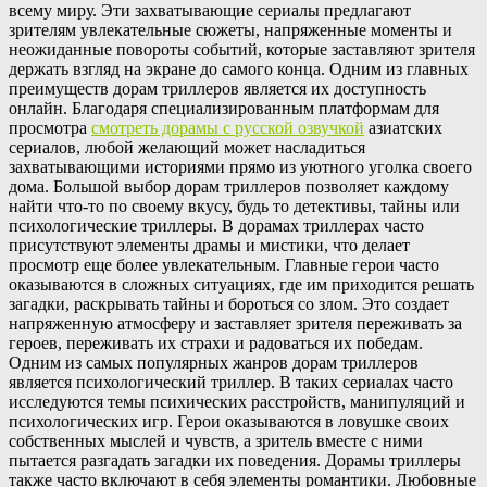
всему миру. Эти захватывающие сериалы предлагают
зрителям увлекательные сюжеты, напряженные моменты и
неожиданные повороты событий, которые заставляют зрителя
держать взгляд на экране до самого конца. Одним из главных
преимуществ дорам триллеров является их доступность
онлайн. Благодаря специализированным платформам для
просмотра
смотреть дорамы с русской озвучкой
азиатских
сериалов, любой желающий может насладиться
захватывающими историями прямо из уютного уголка своего
дома. Большой выбор дорам триллеров позволяет каждому
найти что-то по своему вкусу, будь то детективы, тайны или
психологические триллеры. В дорамах триллерах часто
присутствуют элементы драмы и мистики, что делает
просмотр еще более увлекательным. Главные герои часто
оказываются в сложных ситуациях, где им приходится решать
загадки, раскрывать тайны и бороться со злом. Это создает
напряженную атмосферу и заставляет зрителя переживать за
героев, переживать их страхи и радоваться их победам.
Одним из самых популярных жанров дорам триллеров
является психологический триллер. В таких сериалах часто
исследуются темы психических расстройств, манипуляций и
психологических игр. Герои оказываются в ловушке своих
собственных мыслей и чувств, а зритель вместе с ними
пытается разгадать загадки их поведения. Дорамы триллеры
также часто включают в себя элементы романтики. Любовные