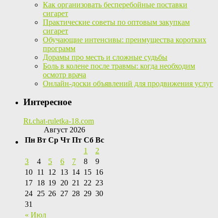
Как организовать бесперебойные поставки
сигарет
Практические советы по оптовым закупкам
сигарет
Обучающие интенсивы: преимущества коротких
программ
Дорамы про месть и сложные судьбы
Боль в колене после травмы: когда необходим
осмотр врача
Онлайн-доски объявлений для продвижения услуг
Интересное
Rt.chat-ruletka-18.com
Август 2026
Пн
Вт
Ср
Чт
Пт
Сб
Вс
1
2
3
4
5
6
7
8
9
10
11
12
13
14
15
16
17
18
19
20
21
22
23
24
25
26
27
28
29
30
31
« Июл