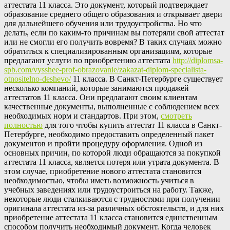
аттестата 11 класса. Это документ, который подтверждает
образование среднего общего образования и открывает двери
для дальнейшего обучения или трудоустройства. Но что
делать, если по каким-то причинам вы потеряли свой аттестат
или не смогли его получить вовремя? В таких случаях можно
обратиться к специализированным организациям, которые
предлагают услуги по приобретению аттестата
http://diplomsa-
spb.com/vysshee-prof-obrazovanie/zakazat-diplom-specialista-
otnositelno-deshevo/
11 класса. В Санкт-Петербурге существует
несколько компаний, которые занимаются продажей
аттестатов 11 класса. Они предлагают своим клиентам
качественные документы, выполненные с соблюдением всех
необходимых норм и стандартов. При этом,
смотреть
полностью
для того чтобы купить аттестат 11 класса в Санкт-
Петербурге, необходимо предоставить определенный пакет
документов и пройти процедуру оформления. Одной из
основных причин, по которой люди обращаются за покупкой
аттестата 11 класса, является потеря или утрата документа. В
этом случае, приобретение нового аттестата становится
необходимостью, чтобы иметь возможность учиться в
учебных заведениях или трудоустроиться на работу. Также,
некоторые люди сталкиваются с трудностями при получении
оригинала аттестата из-за различных обстоятельств, и для них
приобретение аттестата 11 класса становится единственным
способом получить необходимый документ. Когда человек