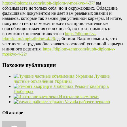
https://diplomass.com/kupit-diplom-v-moskve-4-37/
вы
обманываете не только себя, но и окружающих. Обладание
фальшивым документом не дает вам реальных знаний и
навыков, которые так важны для успешной карьеры. В итоге,
покупка аттестата может показаться привлекательным
способом достижения своих целей, но стоит помнить о
возможных последствиях этого
https://diplomf-v-
irkutske.ru/kupit-diplom-4-26/
действия. Важно помнить, что
честность и трудолюбие являются основой успешной карьеры
и личного развития.
https://diplom-zentr.com/kupit-diplom-v-
moskve-4-22/
Похожие публикации
Лучшие
частные объявления Украины
Ремонт квартир в
Люберцах
Изготавливаем чеки
Vavada рабочее зеркало
Об авторе