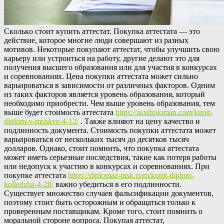
Скoлькo стoит купить аттестат. Покупка аттестата — это
действие, которое многие люди совершают из разных
мотивов. Некоторые покупают аттестат, чтобы улучшить свою
карьеру или устроиться на работу, другие делают это для
получения высшего образования или для участия в конкурсах
и соревнованиях. Цена покупки аттестата может сильно
варьироваться в зависимости от различных факторов. Одним
из таких факторов является уровень образования, который
необходимо приобрести. Чем выше уровень образования, тем
выше будет стоимость аттестата
https://asxdiploman.com/kupit-
diplom-v-moskve-4-12/
. Также влияют на цену качество и
подлинность документа. Стоимость покупки аттестата может
варьироваться от нескольких тысяч до десятков тысяч
долларов. Однако, стоит помнить, что покупка аттестата
может иметь серьезные последствия, такие как потеря работы
или недопуск к участию в конкурсах и соревнованиях. При
покупке аттестата
https://diplomaz-msk.com/kupit-diplom-
kolledzha-4-28/
важно убедиться в его подлинности.
Существует множество случаев фальсификации документов,
поэтому стоит быть осторожным и обращаться только к
проверенным поставщикам. Кроме того, стоит помнить о
моральной стороне вопроса. Покупая аттестат,