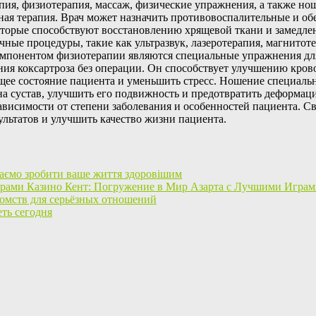
апия, физиотерапия, массаж, физические упражнения, а также н
енная терапия. Врач может назначить противовоспалительные и 
оторые способствуют восстановлению хрящевой ткани и замедле
ичные процедуры, такие как ультразвук, лазеротерапия, магнито
мпонентом физиотерапии являются специальные упражнения для
ния коксартроза без операции. Он способствует улучшению кро
щее состояние пациента и уменьшить стресс. Ношение специальн
а сустав, улучшить его подвижность и предотвратить деформаци
ависимости от степени заболевания и особенностей пациента. С
ультатов и улучшить качество жизни пациента.
аємо зробити ваше життя здоровішим
Казино Кент: Погружение в Мир Азарта с Лучшими Игра
омств для серьёзных отношений
еть сегодня