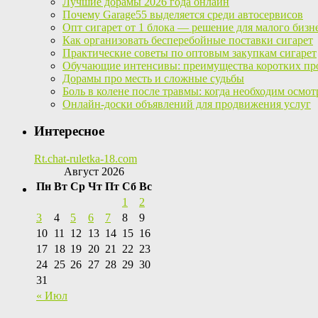
Лучшие дорамы 2026 года онлайн
Почему Garage55 выделяется среди автосервисов
Опт сигарет от 1 блока — решение для малого бизн
Как организовать бесперебойные поставки сигарет
Практические советы по оптовым закупкам сигарет
Обучающие интенсивы: преимущества коротких пр
Дорамы про месть и сложные судьбы
Боль в колене после травмы: когда необходим осмот
Онлайн-доски объявлений для продвижения услуг
Интересное
Rt.chat-ruletka-18.com
Август 2026
Пн
Вт
Ср
Чт
Пт
Сб
Вс
1
2
3
4
5
6
7
8
9
10
11
12
13
14
15
16
17
18
19
20
21
22
23
24
25
26
27
28
29
30
31
« Июл