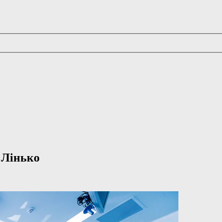
а Лінько