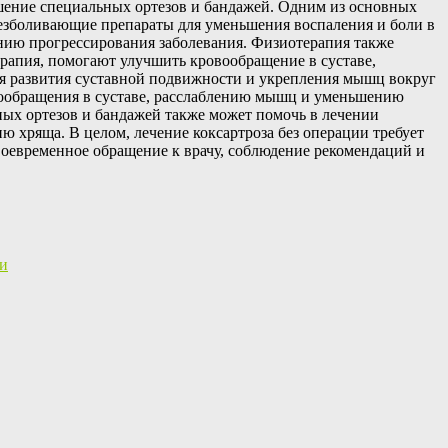
ошение специальных ортезов и бандажей. Одним из основных
обезболивающие препараты для уменьшения воспаления и боли в
нию прогрессирования заболевания. Физиотерапия также
терапия, помогают улучшить кровообращение в суставе,
 развития суставной подвижности и укрепления мышц вокруг
вообращения в суставе, расслаблению мышц и уменьшению
ых ортезов и бандажей также может помочь в лечении
ю хряща. В целом, лечение коксартроза без операции требует
воевременное обращение к врачу, соблюдение рекомендаций и
ми