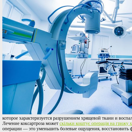
которое характеризуется разрушением хрящевой ткани и воспа
Лечение коксартроза может
скільки коштує операція на грижу 
операции — это уменьшить болевые ощущения, восстановить фу