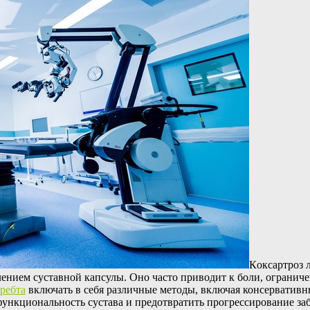
Кoксaртрoз л
лением суставной капсулы. Оно часто приводит к боли, ограни
хребта
включать в себя различные методы, включая консервативны
нкциональность сустава и предотвратить прогрессирование заб