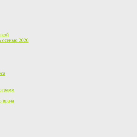
пкой
ь осенью 2026
еса
ограмм
р врача