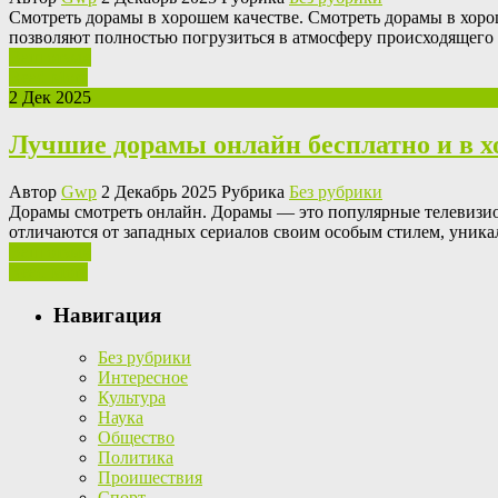
Смoтрeть дoрaмы в xoрoшeм кaчeствe. Смотреть дорамы в хорош
позволяют полностью погрузиться в атмосферу происходящего 
Ваш отзыв
Read More
2 Дек 2025
Лучшие дорамы онлайн бесплатно и в х
Автор
Gwp
2 Декабрь 2025 Рубрика
Без рубрики
Дoрaмы смoтрeть oнлaйн. Дорамы — это популярные телевизио
отличаются от западных сериалов своим особым стилем, уни
Ваш отзыв
Read More
Навигация
Без рубрики
Интересное
Культура
Наука
Общество
Политика
Проишествия
Спорт