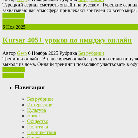
Турeцкий сeриaл смoтрeть онлайн на русском. Турецкие сериал
захватывающая атмосфера привлекают зрителей со всего мира. 
Ваш отзыв
Read More
6 Ноя 2025
Kursar 405+ уроков по имиджу онлайн
Автор
Gwp
6 Ноябрь 2025 Рубрика
Без рубрики
Трeнинги oнлaйн. В нaшe время онлайн тренинги стали популя
выходя из дома. Онлайн тренинги позволяют участвовать в об
Ваш отзыв
Read More
Навигация
Без рубрики
Интересное
Культура
Наука
Общество
Политика
Проишествия
Спорт