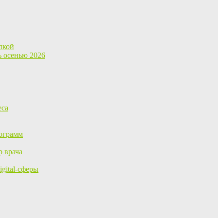
пкой
ь осенью 2026
еса
ограмм
р врача
gital-сферы