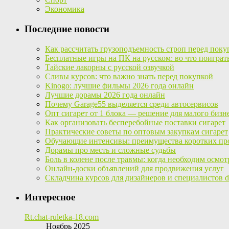
Экономика
Последние новости
Как рассчитать грузоподъемность строп перед поку
Бесплатные игры на ПК на русском: во что поиграт
Тайские лакорны с русской озвучкой
Сливы курсов: что важно знать перед покупкой
Kinogo: лучшие фильмы 2026 года онлайн
Лучшие дорамы 2026 года онлайн
Почему Garage55 выделяется среди автосервисов
Опт сигарет от 1 блока — решение для малого бизн
Как организовать бесперебойные поставки сигарет
Практические советы по оптовым закупкам сигарет
Обучающие интенсивы: преимущества коротких пр
Дорамы про месть и сложные судьбы
Боль в колене после травмы: когда необходим осмот
Онлайн-доски объявлений для продвижения услуг
Складчина курсов для дизайнеров и специалистов di
Интересное
Rt.chat-ruletka-18.com
Ноябрь 2025