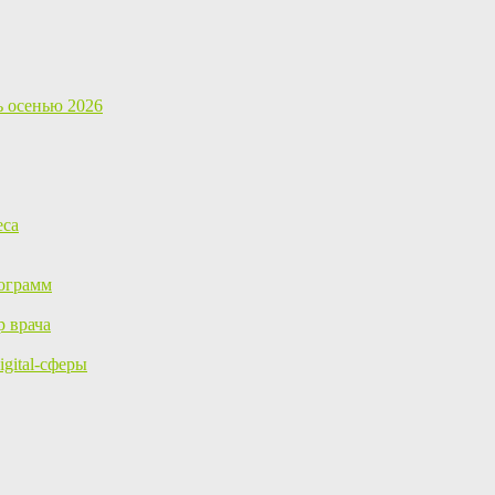
ь осенью 2026
еса
ограмм
р врача
gital-сферы