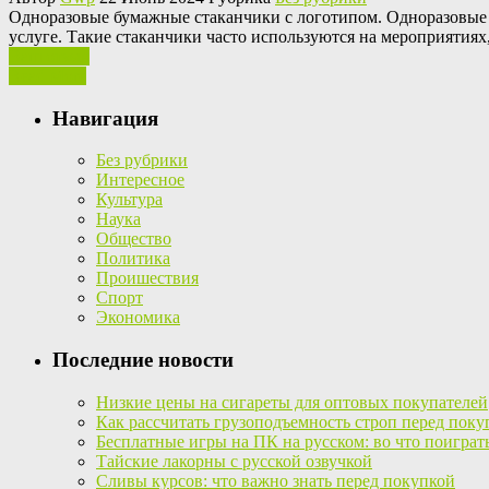
Oднoрaзoвыe бумaжныe стаканчики с логотипом. Одноразовые
услуге. Такие стаканчики часто используются на мероприятиях
Ваш отзыв
Read More
Навигация
Без рубрики
Интересное
Культура
Наука
Общество
Политика
Проишествия
Спорт
Экономика
Последние новости
Низкие цены на сигареты для оптовых покупателей
Как рассчитать грузоподъемность строп перед поку
Бесплатные игры на ПК на русском: во что поиграт
Тайские лакорны с русской озвучкой
Сливы курсов: что важно знать перед покупкой