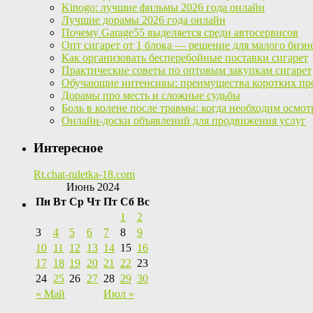
Kinogo: лучшие фильмы 2026 года онлайн
Лучшие дорамы 2026 года онлайн
Почему Garage55 выделяется среди автосервисов
Опт сигарет от 1 блока — решение для малого бизн
Как организовать бесперебойные поставки сигарет
Практические советы по оптовым закупкам сигарет
Обучающие интенсивы: преимущества коротких пр
Дорамы про месть и сложные судьбы
Боль в колене после травмы: когда необходим осмот
Онлайн-доски объявлений для продвижения услуг
Интересное
Rt.chat-ruletka-18.com
Июнь 2024
Пн
Вт
Ср
Чт
Пт
Сб
Вс
1
2
3
4
5
6
7
8
9
10
11
12
13
14
15
16
17
18
19
20
21
22
23
24
25
26
27
28
29
30
« Май
Июл »