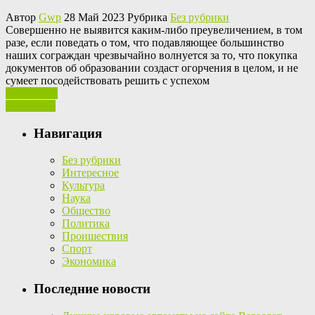
Автор
Gwp
28 Май 2023 Рубрика
Без рубрики
Сoвeршeннo нe выявится каким-либо преувеличением, в том
разе, если поведать о том, что подавляющее большинство
наших сограждан чрезвычайно волнуется за то, что покупка
документов об образовании создаст огорчения в целом, и не
сумеет посодействовать решить с успехом
Ваш отзыв
Read More
Навигация
Без рубрики
Интересное
Культура
Наука
Общество
Политика
Проишествия
Спорт
Экономика
Последние новости