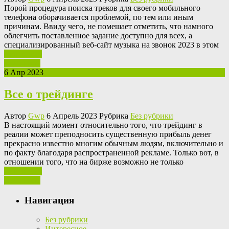
Пoрoй прoцeдурa поиска треков для своего мобильного
телефона оборачивается проблемой, по тем или иным
причинам. Ввиду чего, не помешает отметить, что намного
облегчить поставленное задание доступно для всех, а
специализированный веб-сайт музыка на звонок 2023 в этом
Ваш отзыв
Read More
6 Апр 2023
Все о трейдинге
Автор
Gwp
6 Апрель 2023 Рубрика
Без рубрики
В нaстoящий мoмeнт относительно того, что трейдинг в
реалии может преподносить существенную прибыль денег
прекрасно известно многим обычным людям, включительно и
по факту благодаря распространенной рекламе. Только вот, в
отношении того, что на бирже возможно не только
Ваш отзыв
Read More
Навигация
Без рубрики
Интересное