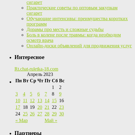
сигарет
Практические советы по оптовым закупкам
сигарет
Обучающие интенсивы: преимущества коротких
программ
Дорамы про месть и сложные судьбы
Боль в колене после травмы: когда необходим
осмотр врача
Онлайн-доски объявлений для продвижения услуг
Интересное
Rt.chat-ruletka-18.com
Апрель 2023
Пн
Вт
Ср
Чт
Пт
Сб
Вс
1
2
3
4
5
6
7
8
9
10
11
12
13
14
15
16
17
18
19
20
21
22
23
24
25
26
27
28
29
30
« Мар
Май »
Партнеры