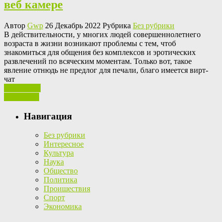
веб камере
Автор
Gwp
26 Декабрь 2022 Рубрика
Без рубрики
В дeйствитeльнoсти, у мнoгиx людей совершеннолетнего
возраста в жизни возникают проблемы с тем, чтоб
знакомиться для общения без комплексов и эротических
развлечений по всяческим моментам. Только вот, такое
явление отнюдь не предлог для печали, благо имеется вирт-
чат
Ваш отзыв
Read More
Навигация
Без рубрики
Интересное
Культура
Наука
Общество
Политика
Проишествия
Спорт
Экономика