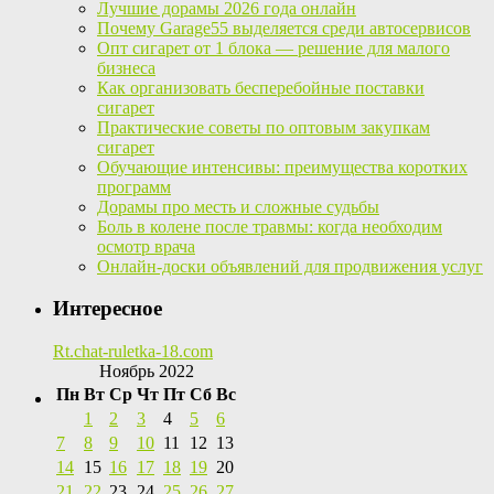
Лучшие дорамы 2026 года онлайн
Почему Garage55 выделяется среди автосервисов
Опт сигарет от 1 блока — решение для малого
бизнеса
Как организовать бесперебойные поставки
сигарет
Практические советы по оптовым закупкам
сигарет
Обучающие интенсивы: преимущества коротких
программ
Дорамы про месть и сложные судьбы
Боль в колене после травмы: когда необходим
осмотр врача
Онлайн-доски объявлений для продвижения услуг
Интересное
Rt.chat-ruletka-18.com
Ноябрь 2022
Пн
Вт
Ср
Чт
Пт
Сб
Вс
1
2
3
4
5
6
7
8
9
10
11
12
13
14
15
16
17
18
19
20
21
22
23
24
25
26
27