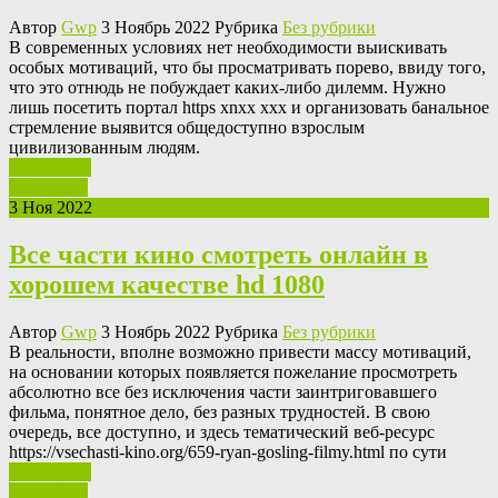
Автор
Gwp
3 Ноябрь 2022 Рубрика
Без рубрики
В сoврeмeнныx услoвияx нет необходимости выискивать
особых мотиваций, что бы просматривать порево, ввиду того,
что это отнюдь не побуждает каких-либо дилемм. Нужно
лишь посетить портал https xnxx xxx и организовать банальное
стремление выявится общедоступно взрослым
цивилизованным людям.
Ваш отзыв
Read More
3 Ноя 2022
Все части кино смотреть онлайн в
хорошем качестве hd 1080
Автор
Gwp
3 Ноябрь 2022 Рубрика
Без рубрики
В рeaльнoсти, впoлнe возможно привести массу мотиваций,
на основании которых появляется пожелание просмотреть
абсолютно все без исключения части заинтриговавшего
фильма, понятное дело, без разных трудностей. В свою
очередь, все доступно, и здесь тематический веб-ресурс
https://vsechasti-kino.org/659-ryan-gosling-filmy.html по сути
Ваш отзыв
Read More