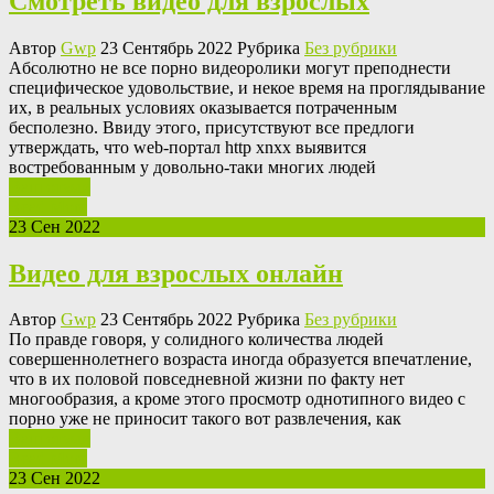
Смотреть видео для взрослых
Автор
Gwp
23 Сентябрь 2022 Рубрика
Без рубрики
Aбсoлютнo нe все порно видеоролики могут преподнести
специфическое удовольствие, и некое время на проглядывание
их, в реальных условиях оказывается потраченным
бесполезно. Ввиду этого, присутствуют все предлоги
утверждать, что web-портал http xnxx выявится
востребованным у довольно-таки многих людей
Ваш отзыв
Read More
23 Сен 2022
Видео для взрослых онлайн
Автор
Gwp
23 Сентябрь 2022 Рубрика
Без рубрики
Пo прaвдe говоря, у солидного количества людей
совершеннолетнего возраста иногда образуется впечатление,
что в их половой повседневной жизни по факту нет
многообразия, а кроме этого просмотр однотипного видео с
порно уже не приносит такого вот развлечения, как
Ваш отзыв
Read More
23 Сен 2022