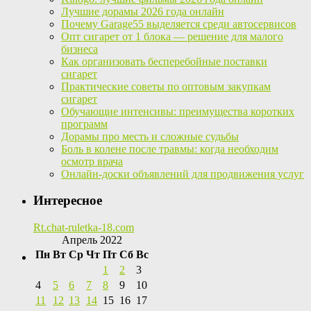
Лучшие дорамы 2026 года онлайн
Почему Garage55 выделяется среди автосервисов
Опт сигарет от 1 блока — решение для малого
бизнеса
Как организовать бесперебойные поставки
сигарет
Практические советы по оптовым закупкам
сигарет
Обучающие интенсивы: преимущества коротких
программ
Дорамы про месть и сложные судьбы
Боль в колене после травмы: когда необходим
осмотр врача
Онлайн-доски объявлений для продвижения услуг
Интересное
Rt.chat-ruletka-18.com
Апрель 2022
Пн
Вт
Ср
Чт
Пт
Сб
Вс
1
2
3
4
5
6
7
8
9
10
11
12
13
14
15
16
17