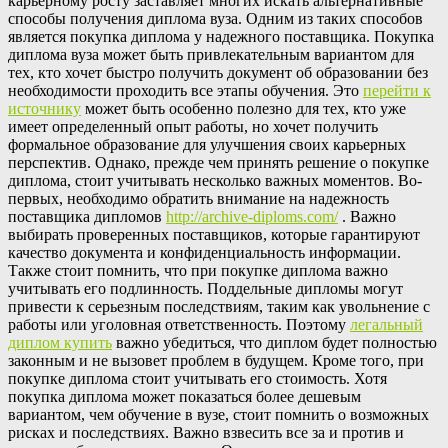
карьерному росту заставляет многих искать альтернативные
способы получения диплома вуза. Одним из таких способов
является покупка диплома у надежного поставщика. Покупка
диплома вуза может быть привлекательным вариантом для
тех, кто хочет быстро получить документ об образовании без
необходимости проходить все этапы обучения. Это
перейти к
источнику
может быть особенно полезно для тех, кто уже
имеет определенный опыт работы, но хочет получить
формальное образование для улучшения своих карьерных
перспектив. Однако, прежде чем принять решение о покупке
диплома, стоит учитывать несколько важных моментов. Во-
первых, необходимо обратить внимание на надежность
поставщика дипломов
http://archive-diploms.com/
. Важно
выбирать проверенных поставщиков, которые гарантируют
качество документа и конфиденциальность информации.
Также стоит помнить, что при покупке диплома важно
учитывать его подлинность. Поддельные дипломы могут
привести к серьезным последствиям, таким как увольнение с
работы или уголовная ответственность. Поэтому
легальный
диплом купить
важно убедиться, что диплом будет полностью
законным и не вызовет проблем в будущем. Кроме того, при
покупке диплома стоит учитывать его стоимость. Хотя
покупка диплома может показаться более дешевым
вариантом, чем обучение в вузе, стоит помнить о возможных
рисках и последствиях. Важно взвесить все за и против и