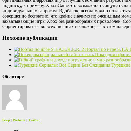
оригинальных цифровых игр от лучших компаний разработчиков
подписку, к примеру, Xbox Game это возможность ощущать на
индивидуальным запросам. Вдобавок, всегда можно полагатьс
совершенно бесплатно, что крайне значимо по очевидным моме
захватывающие игры Xbox без разнообразных проволочек. Собс
Сориентироваться во всех нюансах несложно, — в этом навер
Похожие публикации
Портал по игре S.T.A.
Покердом официа
Турецкие
Об авторе
Gwp
|
Website
|
Twitter