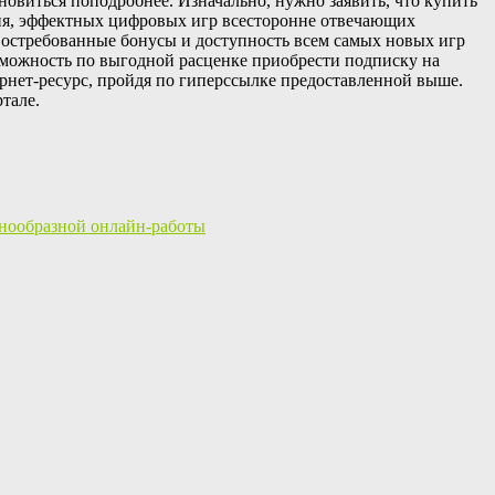
овиться поподробнее. Изначально, нужно заявить, что купить
ния, эффектных цифровых игр всесторонне отвечающих
остребованные бонусы и доступность всем самых новых игр
зможность по выгодной расценке приобрести подписку на
рнет-ресурс, пройдя по гиперссылке предоставленной выше.
тале.
знообразной онлайн-работы