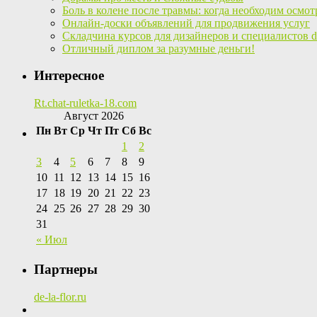
Боль в колене после травмы: когда необходим осмот
Онлайн-доски объявлений для продвижения услуг
Складчина курсов для дизайнеров и специалистов di
Отличный диплом за разумные деньги!
Интересное
Rt.chat-ruletka-18.com
Август 2026
Пн
Вт
Ср
Чт
Пт
Сб
Вс
1
2
3
4
5
6
7
8
9
10
11
12
13
14
15
16
17
18
19
20
21
22
23
24
25
26
27
28
29
30
31
« Июл
Партнеры
de-la-flor.ru