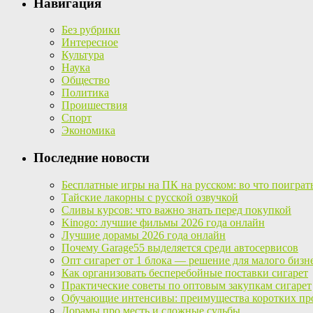
Навигация
Без рубрики
Интересное
Культура
Наука
Общество
Политика
Проишествия
Спорт
Экономика
Последние новости
Бесплатные игры на ПК на русском: во что поиграт
Тайские лакорны с русской озвучкой
Сливы курсов: что важно знать перед покупкой
Kinogo: лучшие фильмы 2026 года онлайн
Лучшие дорамы 2026 года онлайн
Почему Garage55 выделяется среди автосервисов
Опт сигарет от 1 блока — решение для малого бизн
Как организовать бесперебойные поставки сигарет
Практические советы по оптовым закупкам сигарет
Обучающие интенсивы: преимущества коротких пр
Дорамы про месть и сложные судьбы