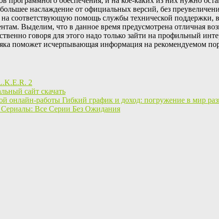
 программного обеспечения, и на кое-каких из них нужно остан
ибольшее наслаждение от официальных версий, без преувеличе
я на соответствующую помощь службы технической поддержки, в
нтам. Выделим, что в данное время предусмотрена отличная во
твенно говоря для этого надо только зайти на профильный инте
няка поможет исчерпывающая информация на рекомендуемом пор
L.K.E.R. 2
льный сайт скачать
Гибкий график и доход: погружение в мир ра
 Сериалы: Все Серии Без Ожидания