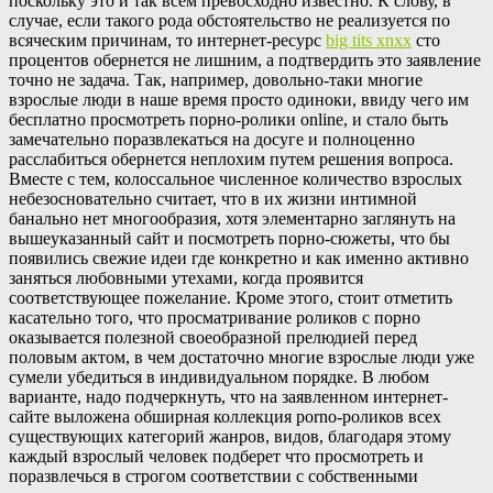
поскольку это и так всем превосходно известно. К слову, в
случае, если такого рода обстоятельство не реализуется по
всяческим причинам, то интернет-ресурс
big tits xnxx
сто
процентов обернется не лишним, а подтвердить это заявление
точно не задача. Так, например, довольно-таки многие
взрослые люди в наше время просто одиноки, ввиду чего им
бесплатно просмотреть порно-ролики online, и стало быть
замечательно поразвлекаться на досуге и полноценно
расслабиться обернется неплохим путем решения вопроса.
Вместе с тем, колоссальное численное количество взрослых
небезосновательно считает, что в их жизни интимной
банально нет многообразия, хотя элементарно заглянуть на
вышеуказанный сайт и посмотреть порно-сюжеты, что бы
появились свежие идеи где конкретно и как именно активно
заняться любовными утехами, когда проявится
соответствующее пожелание. Кроме этого, стоит отметить
касательно того, что просматривание роликов с порно
оказывается полезной своеобразной прелюдией перед
половым актом, в чем достаточно многие взрослые люди уже
сумели убедиться в индивидуальном порядке. В любом
варианте, надо подчеркнуть, что на заявленном интернет-
сайте выложена обширная коллекция porno-роликов всех
существующих категорий жанров, видов, благодаря этому
каждый взрослый человек подберет что просмотреть и
поразвлечься в строгом соответствии с собственными