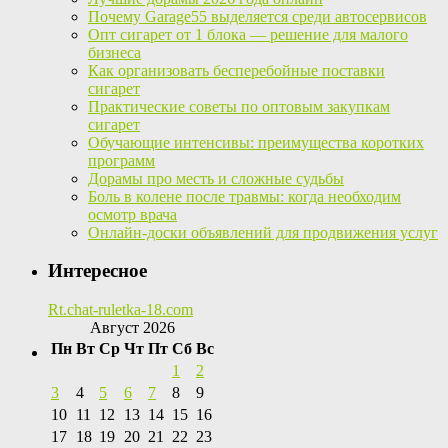
Почему Garage55 выделяется среди автосервисов
Опт сигарет от 1 блока — решение для малого
бизнеса
Как организовать бесперебойные поставки
сигарет
Практические советы по оптовым закупкам
сигарет
Обучающие интенсивы: преимущества коротких
программ
Дорамы про месть и сложные судьбы
Боль в колене после травмы: когда необходим
осмотр врача
Онлайн-доски объявлений для продвижения услуг
Интересное
Rt.chat-ruletka-18.com
Август 2026
Пн
Вт
Ср
Чт
Пт
Сб
Вс
1
2
3
4
5
6
7
8
9
10
11
12
13
14
15
16
17
18
19
20
21
22
23