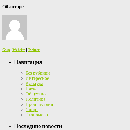
Об авторе
Gwp
|
Website
|
Twitter
Навигация
Без рубрики
Интересное
Культура
Наука
Общество
Политика
Проишествия
Спорт
Экономика
Последние новости