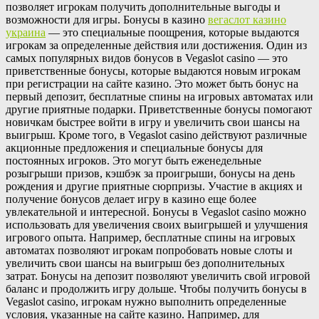
позволяет игрокам получить дополнительные выгоды и
возможности для игры. Бонусы в казино
вегаслот казино
украина
— это специальные поощрения, которые выдаются
игрокам за определенные действия или достижения. Один из
самых популярных видов бонусов в Vegaslot casino — это
приветственные бонусы, которые выдаются новым игрокам
при регистрации на сайте казино. Это может быть бонус на
первый депозит, бесплатные спины на игровых автоматах или
другие приятные подарки. Приветственные бонусы помогают
новичкам быстрее войти в игру и увеличить свои шансы на
выигрыш. Кроме того, в Vegaslot casino действуют различные
акционные предложения и специальные бонусы для
постоянных игроков. Это могут быть еженедельные
розыгрыши призов, кэшбэк за проигрыши, бонусы на день
рождения и другие приятные сюрпризы. Участие в акциях и
получение бонусов делает игру в казино еще более
увлекательной и интересной. Бонусы в Vegaslot casino можно
использовать для увеличения своих выигрышей и улучшения
игрового опыта. Например, бесплатные спины на игровых
автоматах позволяют игрокам попробовать новые слоты и
увеличить свои шансы на выигрыш без дополнительных
затрат. Бонусы на депозит позволяют увеличить свой игровой
баланс и продолжить игру дольше. Чтобы получить бонусы в
Vegaslot casino, игрокам нужно выполнить определенные
условия, указанные на сайте казино. Например, для