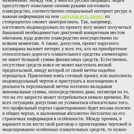
назначению. Между тем, у многих русскоговорящих людей
присутствует пожелание своими руками изготовить
плавсредство, соответственно специальный интернет ресурс и
важная информация на нем
парусная яхта проект
их
стопроцентно сможет заинтриговать. Так, например,
изготовить индивидуально по проекту яхту может получиться
банальной необходимостью диктуемой конкретным местом
обитания, куда довезти плавсредство неосуществимо по
всяким моментам. А также, допустим, проект парусного
катамарана вызовет интерес у всех тех, кто на приобретение
относительно дорогого плавательного средства элементарно
не имеет большой суммы финансовых средств. Естественно,
отсутствие средств вовсе не может выступать веской
предпосылкой, ввиду которой от своей мечты надобно
отрешаться. Практичнее взять готовый проект, или выполнить
индивидуальный чертеж и приступать к воплощению в
реальность персональной мечты поэтапно вкладывая
минимальные суммы, непосредственно даже, несмотря на то,
что на это запросто может потребоваться немало времени. Во
всех ситуациях допустимо не усомниться относительно того,
что профильный портал гарантированно будет весьма полезен
в общих чертах, и выложенная абсолютно бесплатно на его
страничках информация в особенности. Между прочим, в
варианте если вести свой разговор о проектировке чертежей и
моделировании особенных плавательных средств, то нужно