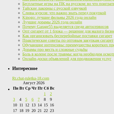
Бесплатные игры на ПК на русском: во что поиграт
Тайские лакорны с русской озвучкой
Сливы курсов: что важно знать перед покупкой
Kinogo: лучшие фильмы 2026 года онлайн
Лучшие дорамы 2026 года онлайн
Почему Garage55 выделяется среди автосервисов
Опт сигарет от 1 блока — решение для малого бизн
Как организовать бесперебойные поставки сигарет
Практические советы по оптовым закупкам сигарет
Обучающие интенсивы: преимущества коротких пр
Дорамы про месть и сложные судьбы
Боль в колене после травмы: когда необходим осмот
Онлайн-доски объявлений для продвижения услуг
Интересное
Rt.chat-ruletka-18.com
Август 2026
Пн
Вт
Ср
Чт
Пт
Сб
Вс
1
2
3
4
5
6
7
8
9
10
11
12
13
14
15
16
17
18
19
20
21
22
23