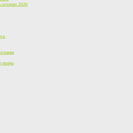
ь осенью 2026
еса
ограмм
р врача