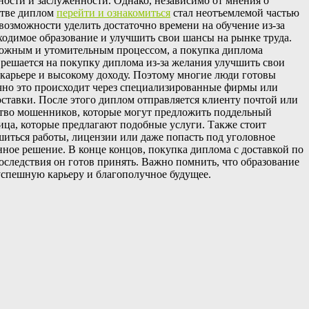
ости и заслуженности. Однако, независимо от мнения о
стве диплом
перейти и ознакомиться
стал неотъемлемой частью
возможности уделить достаточно времени на обучение из-за
ходимое образование и улучшить свои шансы на рынке труда.
сложным и утомительным процессом, а покупка диплома
о решается на покупку диплома из-за желания улучшить свои
 карьере и высокому доходу. Поэтому многие люди готовы
ычно это происходит через специализированные фирмы или
ставки. После этого диплом отправляется клиенту почтой или
ство мошенников, которые могут предложить поддельный
лица, которые предлагают подобные услуги. Также стоит
шиться работы, лицензии или даже попасть под уголовное
нное решение. В конце концов, покупка диплома с доставкой по
оследствия он готов принять. Важно помнить, что образование
 успешную карьеру и благополучное будущее.