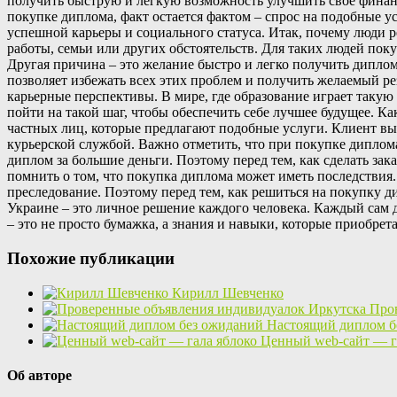
получить быструю и легкую возможность улучшить свое финанс
покупке диплома, факт остается фактом – спрос на подобные 
успешной карьеры и социального статуса. Итак, почему люди р
работы, семьи или других обстоятельств. Для таких людей по
Другая причина – это желание быстро и легко получить дипл
позволяет избежать всех этих проблем и получить желаемый рез
карьерные перспективы. В мире, где образование играет таку
пойти на такой шаг, чтобы обеспечить себе лучшее будущее. 
частных лиц, которые предлагают подобные услуги. Клиент выб
курьерской службой. Важно отметить, что при покупке дипл
диплом за большие деньги. Поэтому перед тем, как сделать за
помнить о том, что покупка диплома может иметь последствия
преследование. Поэтому перед тем, как решиться на покупку д
Украине – это личное решение каждого человека. Каждый сам д
– это не просто бумажка, а знания и навыки, которые приобре
Похожие публикации
Кирилл Шевченко
Про
Настоящий диплом б
Ценный web-сайт — г
Об авторе