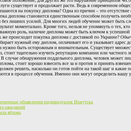
овое положение, для других же это нарушение принципов честн
услуги существует и продолжает расти. Ведь в современном обще
ешаются на покупку диплома? Одна из причин – это отсутствие 
купка диплома становится единственным способом получить необ
ом без лишних усилий. Для многих людей обучение может быть 
ультат моментально. Кроме того, нельзя не упомянуть о тех, кт
ю важную роль, наличие диплома может быть ключом к успешной
Как же происходит покупка диплома с доставкой по Украине? Об
ирает нужный ему диплом, оплачивает его и указывает адрес до
ома нужно быть осторожным и внимательным. Существует множе
каз, стоит тщательно изучить репутацию компании или частного 
. В случае обнаружения поддельного диплома, человек может ли
иплома, стоит хорошо взвесить все за и против и принять взвеше
олжен решить, насколько он готов пойти на такой шаг и какие п
таются в процессе обучения. Именно они могут определить вашу
веренные объявления индивидуалок Иркутска
ез ожиданий
ала яблоко