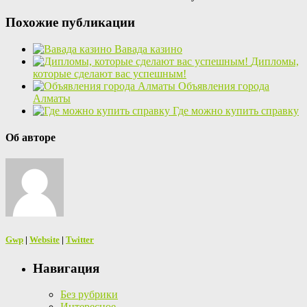
Похожие публикации
Вавада казино
Дипломы,
которые сделают вас успешным!
Объявления города
Алматы
Где можно купить справку
Об авторе
Gwp
|
Website
|
Twitter
Навигация
Без рубрики
Интересное