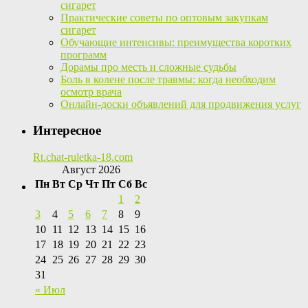
сигарет
Практические советы по оптовым закупкам
сигарет
Обучающие интенсивы: преимущества коротких
программ
Дорамы про месть и сложные судьбы
Боль в колене после травмы: когда необходим
осмотр врача
Онлайн-доски объявлений для продвижения услуг
Интересное
Rt.chat-ruletka-18.com
Август 2026
Пн
Вт
Ср
Чт
Пт
Сб
Вс
1
2
3
4
5
6
7
8
9
10
11
12
13
14
15
16
17
18
19
20
21
22
23
24
25
26
27
28
29
30
31
« Июл