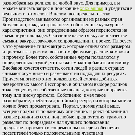
разнообразных роликов на любой вкус. Для примера, вы
можете вписать запрос в поисковике
xnxx animal
и убедиться в
реальности этих слов. В целом, все предельно легко.
Производством занимаются организации из разных стран.
Безусловно, каждая страна несет собственные культурные
характеристики, они определенным образом переносятся на
съемочную площадку. Сказанное касается вкусов в качестве
съемки, ракурсе, звуковом сопровождении и прочее. Плюсуем
в это уравнение типаж актрис, которые отличаются размером
и цветом глаз, ростом, возрастом, формами, расцветком кожи
и прочему. Более того, собственные черты появляются у
определенных студий, что также сможет добавить изюминку.
Вдобавок хочется отметить, сотни людей в разных странах
снимают хоум видео и размещают на подходящих ресурсах.
Причем многие из этих пользователей смогли добиться
невероятных высот. Бесспорно, в обильном выборе роликов
тоже существуют собственные нюансы, которые понравятся
тому или иному зрителю. Собственно, имея такое
разнообразие, требуется достойный ресурс, на котором записи
можно будет просматривать. Портал, упомянутый выше,
всецело подходит по данному описанию. Проект объединил
разные ролики из сети, под любые предпочтения, грамотно
разделяет по подразделам для лучшего пользования,
предлагает просмотр в современном плеере и обеспечит
посетителей только положительными чувствами.