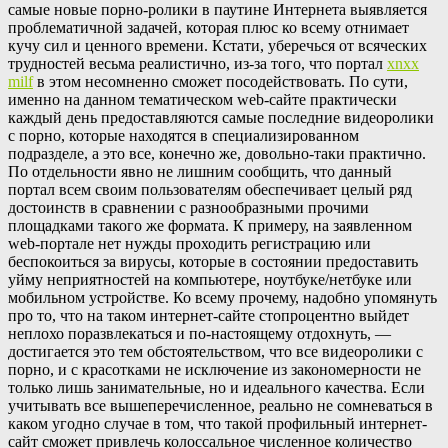
самые новые порно-ролики в паутине Интернета выявляется
проблематичной задачей, которая плюс ко всему отнимает
кучу сил и ценного времени. Кстати, уберечься от всяческих
трудностей весьма реалистично, из-за того, что портал
xnxx
milf
в этом несомненно сможет посодействовать. По сути,
именно на данном тематическом web-сайте практически
каждый день предоставляются самые последние видеоролики
с порно, которые находятся в специализированном
подразделе, а это все, конечно же, довольно-таки практично.
По отдельности явно не лишним сообщить, что данный
портал всем своим пользователям обеспечивает целый ряд
достоинств в сравнении с разнообразными прочими
площадками такого же формата. К примеру, на заявленном
web-портале нет нужды проходить регистрацию или
беспокоиться за вирусы, которые в состоянии предоставить
уйму неприятностей на компьютере, ноутбуке/нетбуке или
мобильном устройстве. Ко всему прочему, надобно упомянуть
про то, что на таком интернет-сайте стопроцентно выйдет
неплохо поразвлекаться и по-настоящему отдохнуть, —
достигается это тем обстоятельством, что все видеоролики с
порно, и с красотками не исключение из закономерности не
только лишь занимательные, но и идеального качества. Если
учитывать все вышеперечисленное, реально не сомневаться в
каком угодно случае в том, что такой профильный интернет-
сайт сможет привлечь колоссальное численное количество