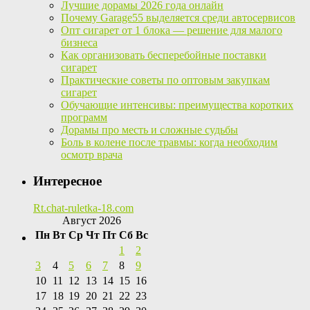
Лучшие дорамы 2026 года онлайн
Почему Garage55 выделяется среди автосервисов
Опт сигарет от 1 блока — решение для малого
бизнеса
Как организовать бесперебойные поставки
сигарет
Практические советы по оптовым закупкам
сигарет
Обучающие интенсивы: преимущества коротких
программ
Дорамы про месть и сложные судьбы
Боль в колене после травмы: когда необходим
осмотр врача
Интересное
Rt.chat-ruletka-18.com
Август 2026
Пн
Вт
Ср
Чт
Пт
Сб
Вс
1
2
3
4
5
6
7
8
9
10
11
12
13
14
15
16
17
18
19
20
21
22
23