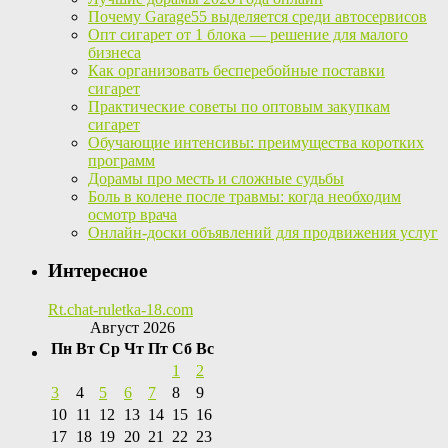
Почему Garage55 выделяется среди автосервисов
Опт сигарет от 1 блока — решение для малого
бизнеса
Как организовать бесперебойные поставки
сигарет
Практические советы по оптовым закупкам
сигарет
Обучающие интенсивы: преимущества коротких
программ
Дорамы про месть и сложные судьбы
Боль в колене после травмы: когда необходим
осмотр врача
Онлайн-доски объявлений для продвижения услуг
Интересное
Rt.chat-ruletka-18.com
Август 2026
Пн
Вт
Ср
Чт
Пт
Сб
Вс
1
2
3
4
5
6
7
8
9
10
11
12
13
14
15
16
17
18
19
20
21
22
23