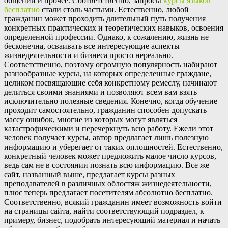
общении и прочее. Соответственно, запросы
курсы языков
бесплатно
стали столь частыми. Естественно, любой
гражданин может проходить длительный путь получения
конкретных практических и теоретических навыков, освоения
определенной профессии. Однако, к сожалению, жизнь не
бесконечна, осваивать все интересующие аспекты
жизнедеятельности и бизнеса просто нереально.
Соответственно, поэтому огромную популярность набирают
разнообразные курсы, на которых определенные граждане,
целиком посвящающие себя конкретному ремеслу, начинают
делиться своими знаниями и позволяют всем вам взять
исключительно полезные сведения. Конечно, когда обучение
проходит самостоятельно, гражданин способен допускать
массу ошибок, многие из которых могут являться
катастрофическими и перечеркнуть всю работу. Ежели этот
человек получает курсы, автор предлагает лишь полезную
информацию и уберегает от таких оплошностей. Естественно,
конкретный человек может предложить малое число курсов,
ведь сам не в состоянии познать всю информацию. Все же
сайт, названный выше, предлагает курсы разных
преподавателей в различных облостяж жизнедеятельности,
плюс теперь предлагает посетителям абсолютно бесплатно.
Соответственно, всякий гражданин имеет возможность войти
на страницы сайта, найти соответствующий подраздел, к
примеру, бизнес, подобрать интересующий материал и начать