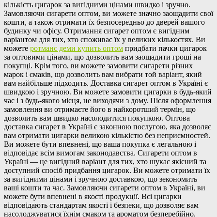
кількість цигарок за вигідними цінами швидко і зручно.
Замовляючи сигарети оптом, ви можете значно заощадити свої
кошти, а також отримати їх безпосередньо до дверей вашого
будинку чи офісу. Отримання сигарет оптом є вигідним
варіантом для тих, хто споживає їх у великих кількостях. Ви
можете
ротманс деми купить оптом
придбати пачки цигарок
за оптовими цінами, що дозволить вам заощадити гроші на
покупці. Крім того, ви можете замовити сигарети різних
марок і смаків, що дозволить вам вибрати той варіант, який
вам найбільше підходить. Доставка сигарет оптом в Україні є
швидкою і зручною. Ви можете замовити цигарки в будь-який
час і з будь-якого місця, не виходячи з дому. Після оформлення
замовлення ви отримаєте його в найкоротший термін, що
дозволить вам швидко насолодитися покупкою. Оптова
доставка сигарет в Україні є законною послугою, яка дозволяє
вам отримати цигарки великою кількістю без неприємностей.
Ви можете бути впевнені, що ваша покупка є легальною і
відповідає всім вимогам законодавства. Сигарети оптом в
Україні — це вигідний варіант для тих, хто шукає якісний та
доступний спосіб придбання цигарок. Ви можете отримати їх
за вигідними цінами і зручною доставкою, що зекономить
ваші кошти та час. Замовляючи сигарети оптом в Україні, ви
можете бути впевнені в якості продукції. Всі цигарки
відповідають стандартам якості і безпеки, що дозволяє вам
насолоджуватися їхнім смаком та ароматом безперебійно.