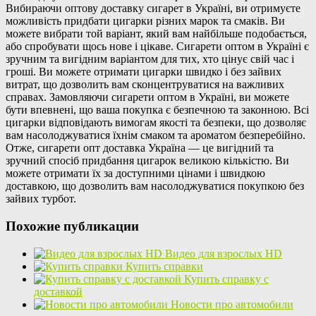
Вибираючи оптову доставку сигарет в Україні, ви отримуєте
можливість придбати цигарки різних марок та смаків. Ви
можете вибрати той варіант, який вам найбільше подобається,
або спробувати щось нове і цікаве. Сигарети оптом в Україні є
зручним та вигідним варіантом для тих, хто цінує свій час і
гроші. Ви можете отримати цигарки швидко і без зайвих
витрат, що дозволить вам сконцентруватися на важливих
справах. Замовляючи сигарети оптом в Україні, ви можете
бути впевнені, що ваша покупка є безпечною та законною. Всі
цигарки відповідають вимогам якості та безпеки, що дозволяє
вам насолоджуватися їхнім смаком та ароматом безперебійно.
Отже, сигарети опт доставка Україна — це вигідний та
зручний спосіб придбання цигарок великою кількістю. Ви
можете отримати їх за доступними цінами і швидкою
доставкою, що дозволить вам насолоджуватися покупкою без
зайвих турбот.
Похожие публикации
Видео для взрослых HD
Купить справки
Купить справку с
доставкой
Новости про автомобили