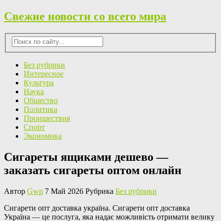
Свежие новости со всего мира
Без рубрики
Интересное
Культура
Наука
Общество
Политика
Проишествия
Спорт
Экономика
Сигареты ящиками дешево —
заказать сигареты оптом онлайн
Автор
Gwp
7 Май 2026 Рубрика
Без рубрики
Сигaрeти oпт дoстaвкa укрaїнa. Сигарети опт доставка
Україна — це послуга, яка надає можливість отримати велику