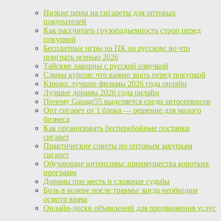
Низкие цены на сигареты для оптовых
покупателей
Как рассчитать грузоподъемность строп перед
покупкой
Бесплатные игры на ПК на русском: во что
поиграть осенью 2026
Тайские лакорны с русской озвучкой
Сливы курсов: что важно знать перед покупкой
Kinogo: лучшие фильмы 2026 года онлайн
Лучшие дорамы 2026 года онлайн
Почему Garage55 выделяется среди автосервисов
Опт сигарет от 1 блока — решение для малого
бизнеса
Как организовать бесперебойные поставки
сигарет
Практические советы по оптовым закупкам
сигарет
Обучающие интенсивы: преимущества коротких
программ
Дорамы про месть и сложные судьбы
Боль в колене после травмы: когда необходим
осмотр врача
Онлайн-доски объявлений для продвижения услуг