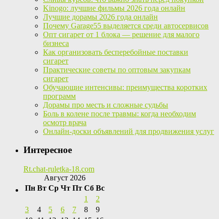
Kinogo: лучшие фильмы 2026 года онлайн
Лучшие дорамы 2026 года онлайн
Почему Garage55 выделяется среди автосервисов
Опт сигарет от 1 блока — решение для малого
бизнеса
Как организовать бесперебойные поставки
сигарет
Практические советы по оптовым закупкам
сигарет
Обучающие интенсивы: преимущества коротких
программ
Дорамы про месть и сложные судьбы
Боль в колене после травмы: когда необходим
осмотр врача
Онлайн-доски объявлений для продвижения услуг
Интересное
Rt.chat-ruletka-18.com
Август 2026
Пн
Вт
Ср
Чт
Пт
Сб
Вс
1
2
3
4
5
6
7
8
9