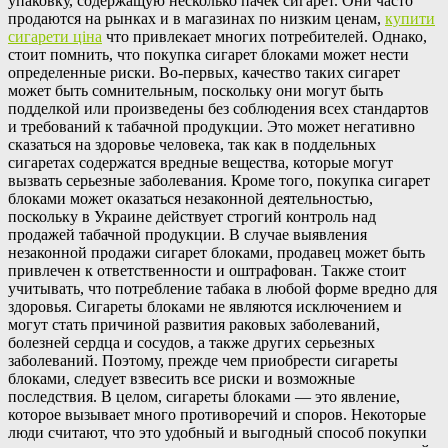
упаковку, содержащую несколько пачек сигарет. Они часто
продаются на рынках и в магазинах по низким ценам,
купити
сигарети ціна
что привлекает многих потребителей. Однако,
стоит помнить, что покупка сигарет блоками может нести
определенные риски. Во-первых, качество таких сигарет
может быть сомнительным, поскольку они могут быть
подделкой или произведены без соблюдения всех стандартов
и требований к табачной продукции. Это может негативно
сказаться на здоровье человека, так как в поддельных
сигаретах содержатся вредные вещества, которые могут
вызвать серьезные заболевания. Кроме того, покупка сигарет
блоками может оказаться незаконной деятельностью,
поскольку в Украине действует строгий контроль над
продажей табачной продукции. В случае выявления
незаконной продажи сигарет блоками, продавец может быть
привлечен к ответственности и оштрафован. Также стоит
учитывать, что потребление табака в любой форме вредно для
здоровья. Сигареты блоками не являются исключением и
могут стать причиной развития раковых заболеваний,
болезней сердца и сосудов, а также других серьезных
заболеваний. Поэтому, прежде чем приобрести сигареты
блоками, следует взвесить все риски и возможные
последствия. В целом, сигареты блоками — это явление,
которое вызывает много противоречий и споров. Некоторые
люди считают, что это удобный и выгодный способ покупки