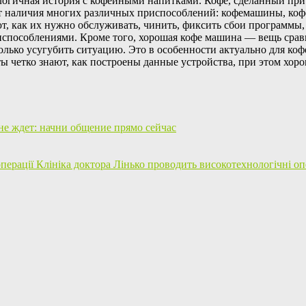
алогичная история с кофейными напитками. Кофе, сделанный пр
т наличия многих различных приспособлений: кофемашины, кофем
т, как их нужно обслуживать, чинить, фиксить сбои программы,
пособлениями. Кроме того, хорошая кофе машина — вещь сравни
олько усугубить ситуацию. Это в особенности актуально для ко
 четко знают, как построены данные устройства, при этом хоро
е ждет: начни общение прямо сейчас
Клініка доктора Лінько проводить високотехнологічні оп