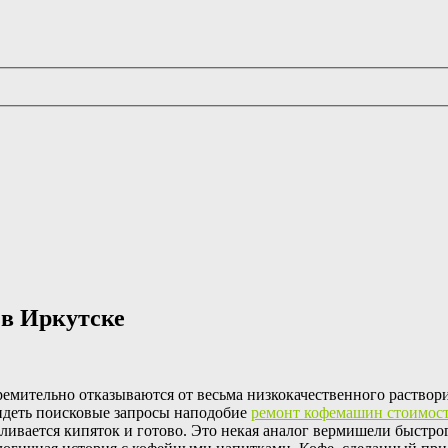
 в Иркутске
ремительно отказываются от весьма низкокачественного раство
видеть поисковые запросы наподобие
ремонт кофемашин стоимос
ивается кипяток и готово. Это некая аналог вермишели быстрого