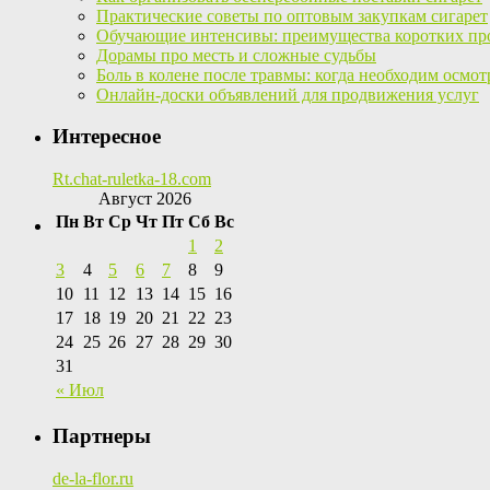
Практические советы по оптовым закупкам сигарет
Обучающие интенсивы: преимущества коротких пр
Дорамы про месть и сложные судьбы
Боль в колене после травмы: когда необходим осмот
Онлайн-доски объявлений для продвижения услуг
Интересное
Rt.chat-ruletka-18.com
Август 2026
Пн
Вт
Ср
Чт
Пт
Сб
Вс
1
2
3
4
5
6
7
8
9
10
11
12
13
14
15
16
17
18
19
20
21
22
23
24
25
26
27
28
29
30
31
« Июл
Партнеры
de-la-flor.ru