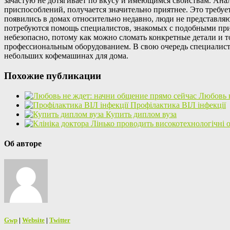
зачастую не дотягивает по вкусу и имеющимся свойствам. Ан
приспособлений, получается значительно приятнее. Это требуе
появились в домах относительно недавно, люди не представляю
потребуются помощь специалистов, знакомых с подобными прис
небезопасно, потому как можно сломать конкретные детали и т
профессиональным оборудованием. В свою очередь специалисты
небольших кофемашинах для дома.
Похожие публикации
Любовь н
Профілактика ВІЛ інфекції
Купить диплом вуза
Об авторе
Gwp
|
Website
|
Twitter