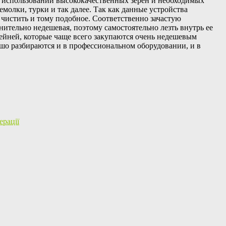
и использовании высококачественных зерен и необходимых
олки, турки и так далее. Так как данные устройства
 чистить и тому подобное. Соответственно зачастую
тельно недешевая, поэтому самостоятельно лезть внутрь ее
фейней, которые чаще всего закупаются очень недешевым
шо разбираются и в профессиональном оборудовании, и в
ерації