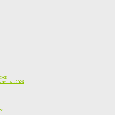
пкой
ь осенью 2026
еса