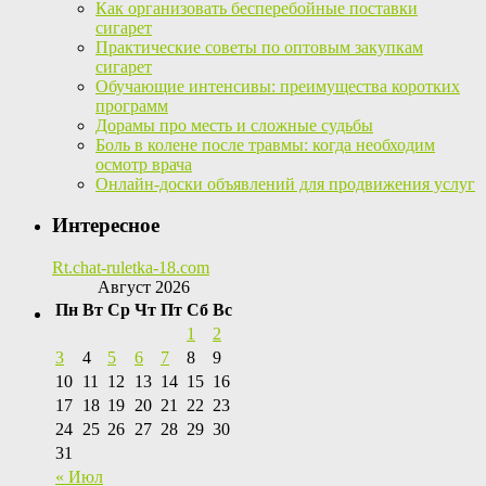
Как организовать бесперебойные поставки
сигарет
Практические советы по оптовым закупкам
сигарет
Обучающие интенсивы: преимущества коротких
программ
Дорамы про месть и сложные судьбы
Боль в колене после травмы: когда необходим
осмотр врача
Онлайн-доски объявлений для продвижения услуг
Интересное
Rt.chat-ruletka-18.com
Август 2026
Пн
Вт
Ср
Чт
Пт
Сб
Вс
1
2
3
4
5
6
7
8
9
10
11
12
13
14
15
16
17
18
19
20
21
22
23
24
25
26
27
28
29
30
31
« Июл