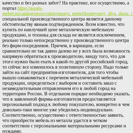
качество и без разных забот? На практике, все осуществимо, а
портал
https://goods-
mebel.ru/catalog/proizvodstvennaya_mebel/konteynery_dlya_sbora_i
специальной производственного центра является данному
обстоятельству явным подтверждением. Всем известно, что
купить по наилучшей цене металлическую мебельную
продукцию, и техника для склада не является исключением,
реально только непосредственно у производственного центра
без фирм-посредников. Причем, в вариации, если
сравнительно не так давно далеко не у всех была возможность
напрямую обратиться к производителю, ввиду того, что для
этого нужно было ехать в какой-то другой российский город,
то сейчас все изменилось в позитивную сторону. Надо только
зайти на сайт предприятия-изготовителя, для того чтобы
вышло ознакомиться с перечнем металлической мебельной
продукции, определиться с выбором и составить заказ с
незамедлительным отправлением его в любой город на
территории России. В отдельном порядке необходимо указать,
что в заявленной фирмы-изготовителя предоставляется
персональный подход к любому покупателю, конкретно в чем
довольно-таки многие уже убедились индивидуально.
Соответственно, осуществимо с ответственностью заявить,
что приобрести мебель из металла удастся в четком
соответствии с персональными материальными ресурсами и
нуждами.