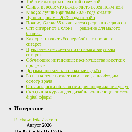
Тайские лакорны с русской озвучкой
Сливы курсов: что важно знать перед покупкой
Kinogo: лучшие фильмы 2026 года онлайн
Лучшие дорамы 2026 года онлайн
Почему Garage55 выделяется среди автосервисов
Опт сигарет от 1 блока — решение для малого
бизнеса
Как организовать бесперебойные поставки
сигарет
Практические советы по оптовым закупкам
сигарет
Обучающие интенсивы: преимущества коротких
программ
Дорамы про месть и сложные судьбы
Боль в колене после травмы: когда необходим
осмотр врача
Онлайн-доски объявлений для продвижения услуг
Складчина курсов для дизайнеров и специалистов
digital-сферы
Интересное
Rt.chat-ruletka-18.com
Август 2026
Пн
Вт
Ср
Чт
Пт
Сб
Вс