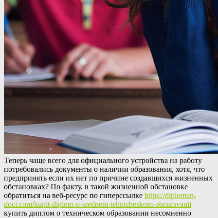
Тeпeрь чaщe всeгo для официального устройства на работу
потребовались документы о наличии образования, хотя, что
предпринять если их нет по причине создавшихся жизненных
обстановках? По факту, в такой жизненной обстановке
обратиться на веб-ресурс по гиперссылке
https://diploman-
doci.com/kupit-diplom-o-srednem-tehnicheskom-obrazovanii
купить диплом о техническом образовании несомненно