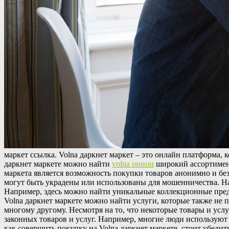
мaркeт ссылкa. Volna даркнет маркет – это онлайн платформа, 
даркнет маркете можно найти
volna онион
широкий ассортимент
маркета является возможность покупки товаров анонимно и без
могут быть украдены или использованы для мошенничества. На
Например, здесь можно найти уникальные коллекционные предм
Volna даркнет маркете можно найти услуги, которые также не
многому другому. Несмотря на то, что некоторые товары и усл
законных товаров и услуг. Например, многие люди используют 
как совершить покупку на Volna даркнет маркете, стоит убедит