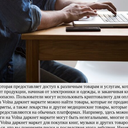
которая предоставляет доступ к различным товарам и услугам, к
 продукции, начиная от электроники и одежды, и заканчивая 
опасно. Пользователи могут использовать криптовалюту для опл
 Volna даркнет маркете можно найти товары, которые не прода
еты, а также лекарства и другие медицинские товары, которые 
 предоставляются на обычных платформах. Например, здесь мож
уги на Volna даркнет маркете могут быть нелегальными, многие
Volna даркнет маркет для покупки книг, музыки и других товаро
ься, что вы понимаете риски и последствия этого действия. Неза