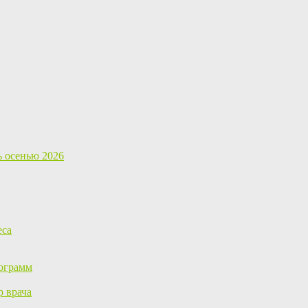
ь осенью 2026
еса
ограмм
р врача