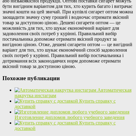
або низькоякісної продукції. Оптові поставки сигарет можуть
бути вигідним варіантом для тих, хто курить багато і витрачає
значні кошти на цей звичай. При купівлі сигарет оптом можна
заощадити значну суму грошей і водночас отримати якісний
товар за доступною ціною. Дешеві сигарети оптом — це
можливість для тих, хто шукає економічний варіант для
задоволення своїх потреб у курінні. Правильний вибір
постачальника допоможе отримати якісний продукт за
вигідною ціною. Отже, дешеві сигарети оптом — це вигідний
варіант для тих, хто шукає економічний спосіб задоволення
своїх потреб у курінні. Правильний вибір постачальника і
дотримання всіх законодавчих норм допоможе отримати
якісний товар за доступною ціною.
Похожие публикации
Автоматическая
накрутка инстаграм
Купить справку с
доставкой
Изготовление дипломов любого учебного заведения
Купить справку с
доставкой