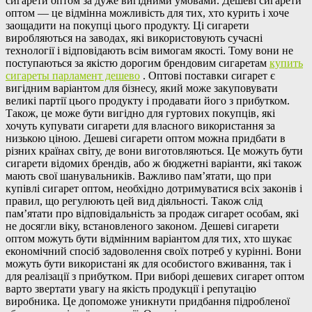
сигарети оптом за дуже вигідними умовами. Дешеві сигарети
оптом — це відмінна можливість для тих, хто курить і хоче
заощадити на покупці цього продукту. Ці сигарети
виробляються на заводах, які використовують сучасні
технології і відповідають всім вимогам якості. Тому вони не
поступаються за якістю дорогим брендовим сигаретам
купить
сигареты парламент дешево
. Оптові поставки сигарет є
вигідним варіантом для бізнесу, який може закуповувати
великі партії цього продукту і продавати його з прибутком.
Також, це може бути вигідно для гуртових покупців, які
хочуть купувати сигарети для власного використання за
низькою ціною. Дешеві сигарети оптом можна придбати в
різних країнах світу, де вони виготовляються. Це можуть бути
сигарети відомих брендів, або ж бюджетні варіанти, які також
мають свої шанувальників. Важливо пам’ятати, що при
купівлі сигарет оптом, необхідно дотримуватися всіх законів і
правил, що регулюють цей вид діяльності. Також слід
пам’ятати про відповідальність за продаж сигарет особам, які
не досягли віку, встановленого законом. Дешеві сигарети
оптом можуть бути відмінним варіантом для тих, хто шукає
економічний спосіб задоволення своїх потреб у курінні. Вони
можуть бути використані як для особистого вживання, так і
для реалізації з прибутком. При виборі дешевих сигарет оптом
варто звертати увагу на якість продукції і репутацію
виробника. Це допоможе уникнути придбання підробленої