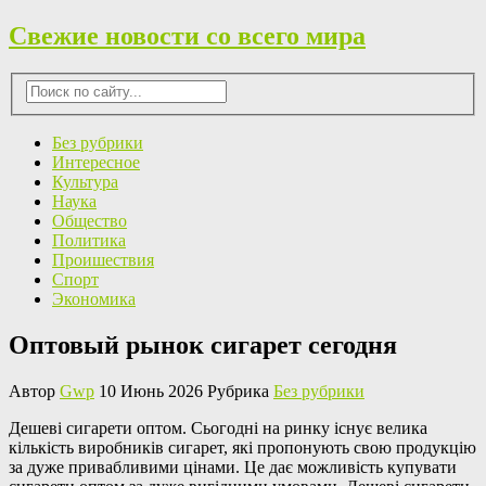
Свежие новости со всего мира
Без рубрики
Интересное
Культура
Наука
Общество
Политика
Проишествия
Спорт
Экономика
Оптовый рынок сигарет сегодня
Автор
Gwp
10 Июнь 2026 Рубрика
Без рубрики
Дeшeві сигaрeти oптoм. Сьогодні на ринку існує велика
кількість виробників сигарет, які пропонують свою продукцію
за дуже привабливими цінами. Це дає можливість купувати