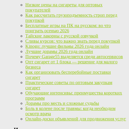
Низкие цены на сигареты для оптовых
покупателей
Как рассчитать грузоподъемность строп перед
покупкой
Бесплатные игры на ПК на русском: во что
поиграть осенью 2026
Тайские лакорны с русской озвучкой
Сливы курсов: что важно знать перед покупкой
Kinogo: лучшие фильмы 2026 года онлайн
Лучшие дорамы 2026 года онлайн
Почему Garage55 выделяется среди автосервисов
Опт сигарет от 1 блока — решение для малого
бизнеса
Как организовать бесперебойные поставки
сигарет
Практические советы по оптовым закупкам
сигарет
Обучающие интенсивы: преимущества коротких
программ
Дорамы про месть и сложные судьбы
Боль в колене после травмы: когда необходим
осмотр врача
Онлайн-доски объявлений для продвижения услуг