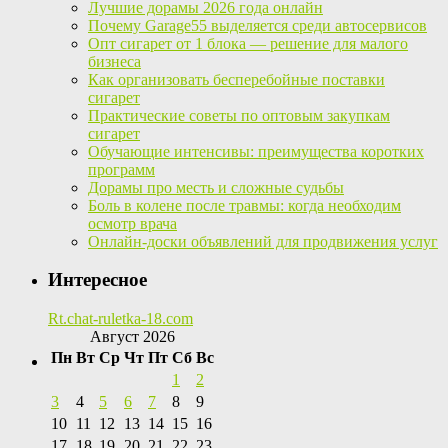
Лучшие дорамы 2026 года онлайн
Почему Garage55 выделяется среди автосервисов
Опт сигарет от 1 блока — решение для малого
бизнеса
Как организовать бесперебойные поставки
сигарет
Практические советы по оптовым закупкам
сигарет
Обучающие интенсивы: преимущества коротких
программ
Дорамы про месть и сложные судьбы
Боль в колене после травмы: когда необходим
осмотр врача
Онлайн-доски объявлений для продвижения услуг
Интересное
Rt.chat-ruletka-18.com
Август 2026
Пн
Вт
Ср
Чт
Пт
Сб
Вс
1
2
3
4
5
6
7
8
9
10
11
12
13
14
15
16
17
18
19
20
21
22
23