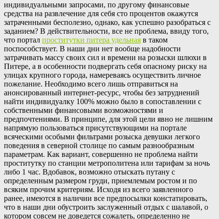
индивидуальными запросами, по другому финансовые
средства на развлечение для себя сто процентов окажутся
затраченными бесполезно, однако, как успешно разобраться с
заданием? В действительности, все не проблема, ввиду того,
что портал
проститутки питера удельная
в таком
поспособствует. В наши дни нет вообще надобности
затрачивать массу своих сил и времени на розыски шлюхи в
Питере, а в особенности подвергать себя опасному риску на
улицах крупного города, намереваясь осуществить личное
пожелание. Необходимо всего лишь отправиться на
анонсированный интернет-ресурс, чтобы без затруднений
найти индивидуалку 100% можно было в сопоставлении с
собственными финансовыми возможностями и
предпочтениями. В принципе, для этой цели явно не лишним
напрямую пользоваться присутствующими на портале
всяческими особыми фильтрами розыска девушки легкого
поведения в северной столице по самым разнообразным
параметрам. Как вариант, совершенно не проблема найти
проститутку по станции метрополитена или тарифам за ночь
либо 1 час. Вдобавок, возможно отыскать путану с
определенным размером груди, приемлемым ростом и по
всяким прочим критериям. Исходя из всего заявленного
ранее, имеются в наличии все предпосылки констатировать,
что в наши дни обустроить заслуженный отдых с шалавой, о
котором совсем не доведется сожалеть, определенно не