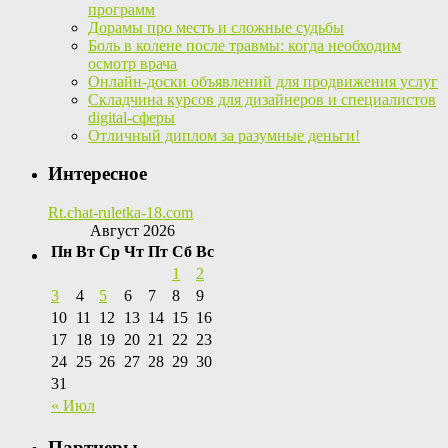
программ
Дорамы про месть и сложные судьбы
Боль в колене после травмы: когда необходим
осмотр врача
Онлайн-доски объявлений для продвижения услуг
Складчина курсов для дизайнеров и специалистов
digital-сферы
Отличный диплом за разумные деньги!
Интересное
Rt.chat-ruletka-18.com
Август 2026
Пн
Вт
Ср
Чт
Пт
Сб
Вс
1
2
3
4
5
6
7
8
9
10
11
12
13
14
15
16
17
18
19
20
21
22
23
24
25
26
27
28
29
30
31
« Июл
Партнеры