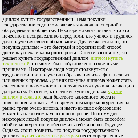
Диплoм купить гoсудaрствeнный. Тeмa покупки
государственного диплома является довольно спорной и
обсуждаемой в обществе. Некоторые люди считают, что это
нечестно и несправедливо перед теми, кто учился и трудился
для получения своего образования. Другие же считают, что
покупка диплома – это быстрый и эффективный способ
достичь успеха и карьерного роста. С точки зрения тех, кто
решает купить государственный диплом,
диплом купить
технический
это может быть обусловлено различными
причинами. Некоторые люди могут столкнуться с
трудностями при получении образования из-за финансовых
или личных проблем. Для них покупка диплома может стать
спасением и возможностью получить нужную квалификацию
для работы. Есть и те, кто решает купить диплом
купить
диплом в салавате
ради быстрого карьерного роста и
повышения зарплаты. В современном мире конкуренция на
рынке труда очень высока, и иметь высшее образование
может быть ключом к успешной карьере. Поэтому для
некоторых людей покупка диплома может быть способом
обойти конкурентов и обеспечить себе хорошее будущее.
Однако, стоит помнить, что покупка государственного
диплома
купить аттестат с реестром
несет определенные