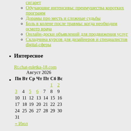
сигарет
Обучающие интенсивы: преимущества коротких
программ
Дорамы про месть и сложные судьбы
Боль в колене после травмы: когда необходим
осмотр врача
Онлайн-доски объявлений для продвижения услуг
Складчина курсов для дизайнеров и специалистов
digital-сферы
Интересное
Rt.chat-ruletka-18.com
Август 2026
Пн
Вт
Ср
Чт
Пт
Сб
Вс
1
2
3
4
5
6
7
8
9
10
11
12
13
14
15
16
17
18
19
20
21
22
23
24
25
26
27
28
29
30
31
« Июл