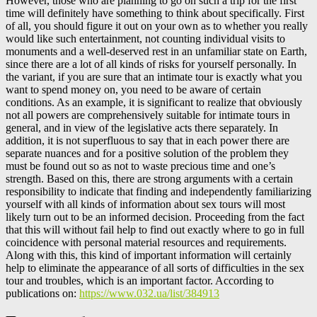
However, those who are planning to go on such a trip for the first
time will definitely have something to think about specifically. First
of all, you should figure it out on your own as to whether you really
would like such entertainment, not counting individual visits to
monuments and a well-deserved rest in an unfamiliar state on Earth,
since there are a lot of all kinds of risks for yourself personally. In
the variant, if you are sure that an intimate tour is exactly what you
want to spend money on, you need to be aware of certain
conditions. As an example, it is significant to realize that obviously
not all powers are comprehensively suitable for intimate tours in
general, and in view of the legislative acts there separately. In
addition, it is not superfluous to say that in each power there are
separate nuances and for a positive solution of the problem they
must be found out so as not to waste precious time and one’s
strength. Based on this, there are strong arguments with a certain
responsibility to indicate that finding and independently familiarizing
yourself with all kinds of information about sex tours will most
likely turn out to be an informed decision. Proceeding from the fact
that this will without fail help to find out exactly where to go in full
coincidence with personal material resources and requirements.
Along with this, this kind of important information will certainly
help to eliminate the appearance of all sorts of difficulties in the sex
tour and troubles, which is an important factor. According to
publications on:
https://www.032.ua/list/384913