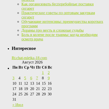
Как организовать бесперебойные поставки
сигарет
Практические советы по оптовым закупкам
сигарет
Обучающие интенсивы: преимущества коротких
программ
Дорамы про месть и сложные судьбы
Боль в колене после травмы: когда необходим
осмотр врача
Интересное
Rt.chat-ruletka-18.com
Август 2026
Пн
Вт
Ср
Чт
Пт
Сб
Вс
1
2
3
4
5
6
7
8
9
10
11
12
13
14
15
16
17
18
19
20
21
22
23
24
25
26
27
28
29
30
31
« Июл