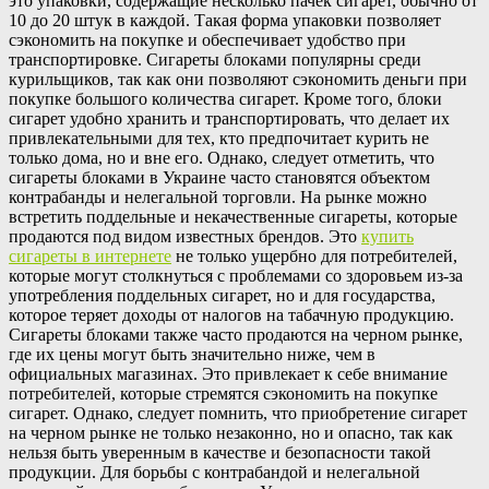
это упаковки, содержащие несколько пачек сигарет, обычно от
10 до 20 штук в каждой. Такая форма упаковки позволяет
сэкономить на покупке и обеспечивает удобство при
транспортировке. Сигареты блоками популярны среди
курильщиков, так как они позволяют сэкономить деньги при
покупке большого количества сигарет. Кроме того, блоки
сигарет удобно хранить и транспортировать, что делает их
привлекательными для тех, кто предпочитает курить не
только дома, но и вне его. Однако, следует отметить, что
сигареты блоками в Украине часто становятся объектом
контрабанды и нелегальной торговли. На рынке можно
встретить поддельные и некачественные сигареты, которые
продаются под видом известных брендов. Это
купить
сигареты в интернете
не только ущербно для потребителей,
которые могут столкнуться с проблемами со здоровьем из-за
употребления поддельных сигарет, но и для государства,
которое теряет доходы от налогов на табачную продукцию.
Сигареты блоками также часто продаются на черном рынке,
где их цены могут быть значительно ниже, чем в
официальных магазинах. Это привлекает к себе внимание
потребителей, которые стремятся сэкономить на покупке
сигарет. Однако, следует помнить, что приобретение сигарет
на черном рынке не только незаконно, но и опасно, так как
нельзя быть уверенным в качестве и безопасности такой
продукции. Для борьбы с контрабандой и нелегальной