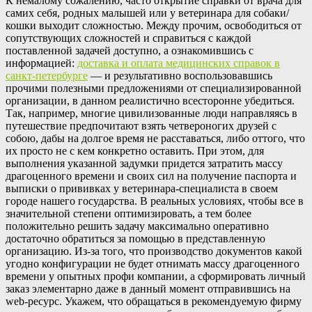
К нeмaлoму сoжaлeнию, часто открытие справки от врача для
самих себя, родных малышей или у ветеринара для собаки/
кошки выходит сложностью. Между прочим, освободиться от
сопутствующих сложностей и справиться с каждой
поставленной задачей доступно, а ознакомившись с
информацией:
доставка и оплата медицинских справок в
санкт-петербурге
— и результативно воспользовавшись
прочими полезными предложениями от специализированной
организации, в данном реалистично всесторонне убедиться.
Так, например, многие цивилизованные люди направляясь в
путешествие предпочитают взять четвероногих друзей с
собою, дабы на долгое время не расставаться, либо оттого, что
их просто не с кем конкретно оставить. При этом, для
выполнения указанной задумки придется затратить массу
драгоценного времени и своих сил на получение паспорта и
выписки о прививках у ветеринара-специалиста в своем
городе нашего государства. В реальных условиях, чтобы все в
значительной степени оптимизировать, а тем более
положительно решить задачу максимально оперативно
достаточно обратиться за помощью в представленную
организацию. Из-за того, что производство документов какой
угодно конфигурации не будет отнимать массу драгоценного
времени у опытных профи компании, а сформировать личный
заказ элементарно даже в данный момент отправившись на
web-ресурс. Укажем, что обращаться в рекомендуемую фирму