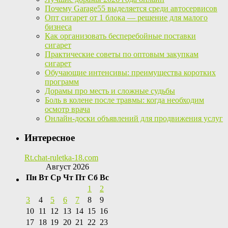
Почему Garage55 выделяется среди автосервисов
Опт сигарет от 1 блока — решение для малого
бизнеса
Как организовать бесперебойные поставки
сигарет
Практические советы по оптовым закупкам
сигарет
Обучающие интенсивы: преимущества коротких
программ
Дорамы про месть и сложные судьбы
Боль в колене после травмы: когда необходим
осмотр врача
Онлайн-доски объявлений для продвижения услуг
Интересное
Rt.chat-ruletka-18.com
Август 2026
Пн
Вт
Ср
Чт
Пт
Сб
Вс
1
2
3
4
5
6
7
8
9
10
11
12
13
14
15
16
17
18
19
20
21
22
23