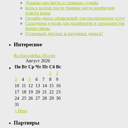
Дорамы про месть и сложные судьбы
Боль в колене после травмы: когда необходим
осмотр врача
Онлайн-доски объявлений для продвижения услуг
Складчина курсов для дизайнеров и специалистов
digital-сферы
Отличный диплом за разумные деньги!
Интересное
Rt.chat-ruletka-18.com
Август 2026
Пн
Вт
Ср
Чт
Пт
Сб
Вс
1
2
3
4
5
6
7
8
9
10
11
12
13
14
15
16
17
18
19
20
21
22
23
24
25
26
27
28
29
30
31
« Июл
Партнеры