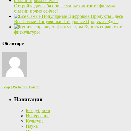
Откройте для себя новые миры: смотрите фильмы
онлайн прямо сейчас!
Все Самые Популярные Цифровые Продукты Здесь
Купить справку от
физкультуры
Об авторе
Gwp
|
Website
|
Twitter
Навигация
Без рубрики
Интересное
Культура
Наука