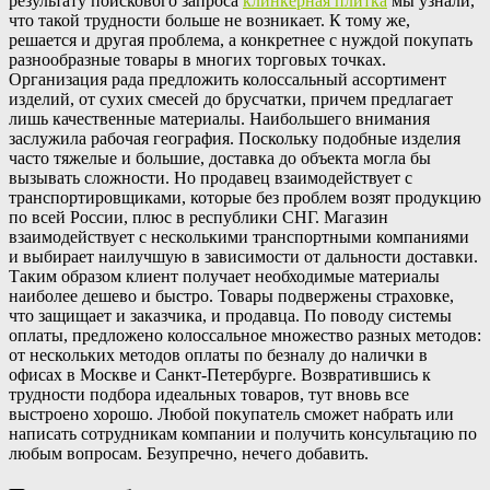
результату поискового запроса
клинкерная плитка
мы узнали,
что такой трудности больше не возникает. К тому же,
решается и другая проблема, а конкретнее с нуждой покупать
разнообразные товары в многих торговых точках.
Организация рада предложить колоссальный ассортимент
изделий, от сухих смесей до брусчатки, причем предлагает
лишь качественные материалы. Наибольшего внимания
заслужила рабочая география. Поскольку подобные изделия
часто тяжелые и большие, доставка до объекта могла бы
вызывать сложности. Но продавец взаимодействует с
транспортировщиками, которые без проблем возят продукцию
по всей России, плюс в республики СНГ. Магазин
взаимодействует с несколькими транспортными компаниями
и выбирает наилучшую в зависимости от дальности доставки.
Таким образом клиент получает необходимые материалы
наиболее дешево и быстро. Товары подвержены страховке,
что защищает и заказчика, и продавца. По поводу системы
оплаты, предложено колоссальное множество разных методов:
от нескольких методов оплаты по безналу до налички в
офисах в Москве и Санкт-Петербурге. Возвратившись к
трудности подбора идеальных товаров, тут вновь все
выстроено хорошо. Любой покупатель сможет набрать или
написать сотрудникам компании и получить консультацию по
любым вопросам. Безупречно, нечего добавить.