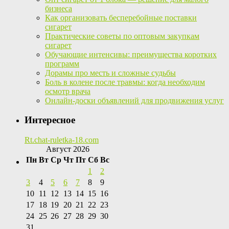
бизнеса
Как организовать бесперебойные поставки
сигарет
Практические советы по оптовым закупкам
сигарет
Обучающие интенсивы: преимущества коротких
программ
Дорамы про месть и сложные судьбы
Боль в колене после травмы: когда необходим
осмотр врача
Онлайн-доски объявлений для продвижения услуг
Интересное
Rt.chat-ruletka-18.com
Август 2026
Пн
Вт
Ср
Чт
Пт
Сб
Вс
1
2
3
4
5
6
7
8
9
10
11
12
13
14
15
16
17
18
19
20
21
22
23
24
25
26
27
28
29
30
31