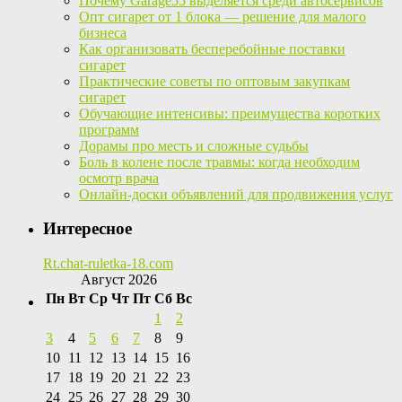
Почему Garage55 выделяется среди автосервисов
Опт сигарет от 1 блока — решение для малого
бизнеса
Как организовать бесперебойные поставки
сигарет
Практические советы по оптовым закупкам
сигарет
Обучающие интенсивы: преимущества коротких
программ
Дорамы про месть и сложные судьбы
Боль в колене после травмы: когда необходим
осмотр врача
Онлайн-доски объявлений для продвижения услуг
Интересное
Rt.chat-ruletka-18.com
Август 2026
Пн
Вт
Ср
Чт
Пт
Сб
Вс
1
2
3
4
5
6
7
8
9
10
11
12
13
14
15
16
17
18
19
20
21
22
23
24
25
26
27
28
29
30