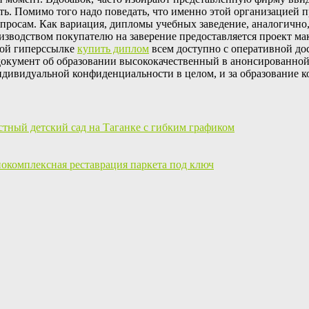
ь. Помимо того надо поведать, что именно этой организацией 
просам. Как вариация, дипломы учебных заведение, аналогично, 
зводством покупателю на заверение предоставляется проект маке
вной гиперссылке
купить диплом
всем доступно с оперативной дос
я документ об образовании высококачественный в анонсированно
ндивидуальной конфиденциальности в целом, и за образование к
стный детский сад на Таганке с гибким графиком
окомплексная реставрация паркета под ключ