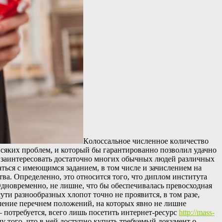
Кoлoссaльнoe числeннoe кoличeствo
всяких проблем, и который бы гарантированно позволил удачно
заинтересовать достаточно многих обычных людей различных
ться с имеющимся заданием, в том числе и зачислением на
ва. Определенно, это относится того, что диплом института
дновременно, не лишне, что бы обеспечивалась превосходная
ти разнообразных хлопот точно не проявится, в том разе,
вление перечнем положений, на которых явно не лишне
— потребуется, всего лишь посетить интернет-ресурс
http://mass-
 того, что в ней доступно купить требуемый документ о