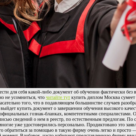
ти для себя какой-либо документ об обучении фактически без 
мо не усомниться, что
читайте тут
купить диплом Москва сумеет 
асательно того, что в подавляющем большинстве случаев разобра
выйдет купить документ о завершении обучения высокого качест
а официальных гознак-бланках, компетентными специалистами. О
исью сведений о нем в реестр, по естественным предлогам. По су
 многие уже удостоверились персонально. Продиктовано это зая
что обратиться за помощью в такую фирму очень легко и просто 
момент. Вдобавок, часто избирают представленную фирму ввиду