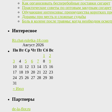
Как организовать бесперебойные поставки сигарет
Практические советы по оптовым закупкам сигарет
Обучающие интенсивы: преимущества коротких пр
Дорамы про месть и сложные судьбы
Боль в колене после травмы: когда необходим осмот
Интересное
Rt.chat-ruletka-18.com
Август 2026
Пн
Вт
Ср
Чт
Пт
Сб
Вс
1
2
3
4
5
6
7
8
9
10
11
12
13
14
15
16
17
18
19
20
21
22
23
24
25
26
27
28
29
30
31
« Июл
Партнеры
de-la-flor.ru