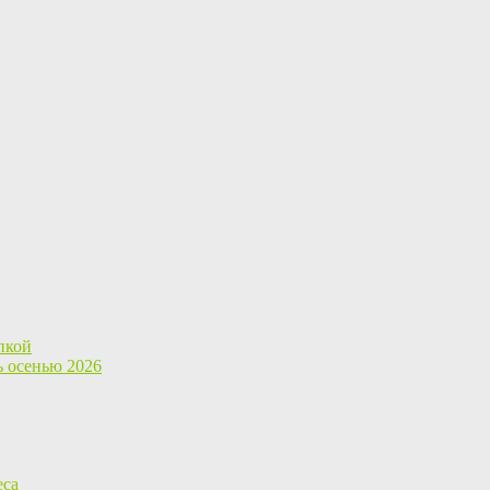
пкой
ь осенью 2026
еса