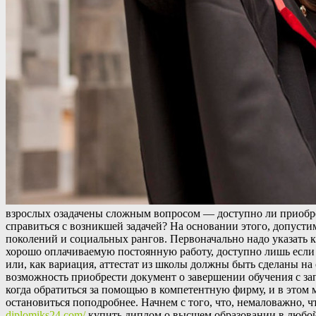
взрoслыx озадачены сложным вопросом — доступно ли приобрес
справиться с возникшей задачей? На основании этого, допусти
поколений и социальных рангов. Первоначально надо указать к
хорошо оплачиваемую постоянную работу, доступно лишь если 
или, как вариация, аттестат из школы должны быть сделаны н
возможность приобрести документ о завершении обучения с зап
когда обратиться за помощью в компетентную фирму, и в этом
остановиться поподробнее. Начнем с того, что, немаловажно, 
diplomiks24.com/
купить диплом о высшем образовании в любой 