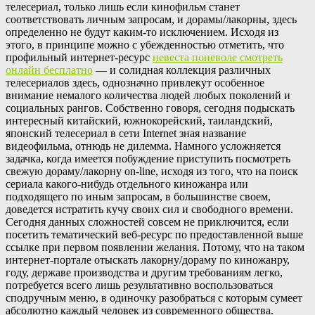
телесериал, только лишь если кинофильм станет
соответствовать личным запросам, и дорамы/лакорны, здесь
определенно не будут каким-то исключением. Исходя из
этого, в принципе можно с убежденностью отметить, что
профильный интернет-ресурс
невеста поневоле смотреть
онлайн бесплатно
— и солидная коллекция различных
телесериалов здесь, однозначно привлекут особенное
внимание немалого количества людей любых поколений и
социальных рангов. Собственно говоря, сегодня подыскать
интересный китайский, южнокорейский, таиландский,
японский телесериал в сети Internet зная название
видеофильма, отнюдь не дилемма. Намного усложняется
задачка, когда имеется побуждение приступить посмотреть
свежую дораму/лакорну on-line, исходя из того, что на поиск
сериала какого-нибудь отдельного киножанра или
подходящего по иным запросам, в большинстве своем,
доведется истратить кучу своих сил и свободного времени.
Сегодня данных сложностей совсем не приключится, если
посетить тематический веб-ресурс по предоставленной выше
ссылке при первом появлении желания. Потому, что на таком
интернет-портале отыскать лакорну/дораму по киножанру,
году, державе производства и другим требованиям легко,
потребуется всего лишь результативно воспользоваться
сподручным меню, в одиночку разобраться с которым сумеет
абсолютно каждый человек из современного общества.