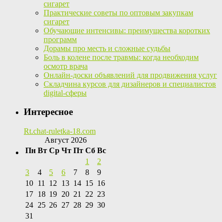
сигарет
Практические советы по оптовым закупкам
сигарет
Обучающие интенсивы: преимущества коротких
программ
Дорамы про месть и сложные судьбы
Боль в колене после травмы: когда необходим
осмотр врача
Онлайн-доски объявлений для продвижения услуг
Складчина курсов для дизайнеров и специалистов
digital-сферы
Интересное
Rt.chat-ruletka-18.com
Август 2026
Пн
Вт
Ср
Чт
Пт
Сб
Вс
1
2
3
4
5
6
7
8
9
10
11
12
13
14
15
16
17
18
19
20
21
22
23
24
25
26
27
28
29
30
31