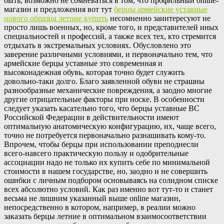
быть, возможно не сомневаться в том, что профильный online-
магазин и предложения вот тут
берцы армейские уставные
нового образца летние купить
несомненно заинтересуют не
просто лишь военных, но, кроме того, и представителей иных
специальностей и профессий, а также всех тех, кто стремится
отдыхать в экстремальных условиях. Обусловлено это
заверение различными условиями, и первоначально тем, что
армейские берцы уставные это современная и
высоконадежная обувь, которая точно будет служить
довольно-таки долго. Благо заявленной обуви не страшны
разнообразные механические повреждения, а заодно многие
другие отрицательные факторы при носке. В особенности
следует указать касательно того, что берцы уставные ВС
Российской Федерации в действительности имеют
оптимальную анатомическую конфигурацию, их, чаще всего,
точно не потребуется первоначально разнашивать кому-то.
Впрочем, чтобы берцы при использовании преподнесли
всего-навсего практическую пользу и одобрительные
ассоциации надо не только их купить себе по минимальной
стоимости в нашем государстве, но, заодно и не совершить
ошибки с личным подбором основываясь на солидном списке
всех абсолютно условий. Как раз именно вот тут-то и станет
весьма не лишним указанный выше online магазин,
непосредственно в котором, например, в реалии можно
заказать берцы летние в оптимальном взаимосоответствии