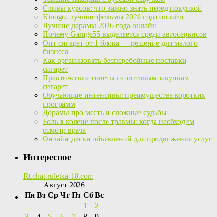
Сливы курсов: что важно знать перед покупкой
Kinogo: лучшие фильмы 2026 года онлайн
Лучшие дорамы 2026 года онлайн
Почему Garage55 выделяется среди автосервисов
Опт сигарет от 1 блока — решение для малого
бизнеса
Как организовать бесперебойные поставки
сигарет
Практические советы по оптовым закупкам
сигарет
Обучающие интенсивы: преимущества коротких
программ
Дорамы про месть и сложные судьбы
Боль в колене после травмы: когда необходим
осмотр врача
Онлайн-доски объявлений для продвижения услуг
Интересное
Rt.chat-ruletka-18.com
Август 2026
Пн
Вт
Ср
Чт
Пт
Сб
Вс
1
2
3
4
5
6
7
8
9