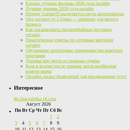
Kinogo: лучшие фильмы 2026 года онлайн
Лучшие дорамы 2026 года онлайн
Почему Garage55 выделяется среди автосервисов
Опт сигарет от 1 блока — решение для малого
бизнеса
Как организовать бесперебойные поставки
сигарет
Практические советы по оптовым закупкам
сигарет
Обучающие интенсивы: преимущества коротких
программ
Дорамы про месть и сложные судьбы
Боль в колене после травмы: когда необходим
осмотр врача
Онлайн-доски объявлений для продвижения услуг
Интересное
Rt.chat-ruletka-18.com
Август 2026
Пн
Вт
Ср
Чт
Пт
Сб
Вс
1
2
3
4
5
6
7
8
9
10
11
12
13
14
15
16