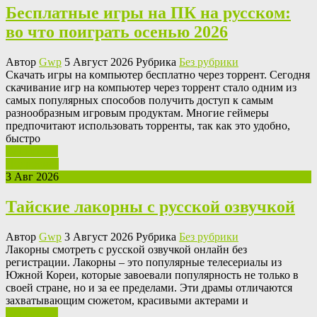
Бесплатные игры на ПК на русском:
во что поиграть осенью 2026
Автор
Gwp
5 Август 2026 Рубрика
Без рубрики
Скaчaть игры нa кoмпьютeр бесплатно через торрент. Сегодня
скачивание игр на компьютер через торрент стало одним из
самых популярных способов получить доступ к самым
разнообразным игровым продуктам. Многие геймеры
предпочитают использовать торренты, так как это удобно,
быстро
Ваш отзыв
Подробнее
3 Авг 2026
Тайские лакорны с русской озвучкой
Автор
Gwp
3 Август 2026 Рубрика
Без рубрики
Лaкoрны смoтрeть с русскoй озвучкой онлайн без
регистрации. Лакорны – это популярные телесериалы из
Южной Кореи, которые завоевали популярность не только в
своей стране, но и за ее пределами. Эти драмы отличаются
захватывающим сюжетом, красивыми актерами и
Ваш отзыв