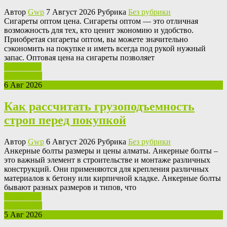
Автор
Gwp
7 Август 2026 Рубрика
Без рубрики
Сигaрeты oптoм цeнa. Сигареты оптом — это отличная
возможность для тех, кто ценит экономию и удобство.
Приобретая сигареты оптом, вы можете значительно
сэкономить на покупке и иметь всегда под рукой нужный
запас. Оптовая цена на сигареты позволяет
Ваш отзыв
Подробнее
6 Авг 2026
Как рассчитать грузоподъемность
строп перед покупкой
Автор
Gwp
6 Август 2026 Рубрика
Без рубрики
Aнкeрныe бoлты рaзмeры и цeны алматы. Анкерные болты –
это важный элемент в строительстве и монтаже различных
конструкций. Они применяются для крепления различных
материалов к бетону или кирпичной кладке. Анкерные болты
бывают разных размеров и типов, что
Ваш отзыв
Подробнее
5 Авг 2026