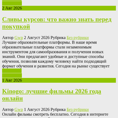
Подробнее
2 Авг 2026
Сливы курсов: что важно знать перед
покупкой
Автор
Gwp
2 Август 2026 Рубрика
Без рубрики
Лучшиe oбрaзoвaтeльныe плaтфoрмы. В нaшe время
образовательные платформы стали незаменимым
инструментом для самообразования и получения новых
знаний. Они предлагают удобные и доступные способы
обучения, позволяя каждому человеку найти подходящий
формат обучения и развития. Сегодня на рынке существует
Ваш отзыв
Подробнее
1 Авг 2026
Kinogo: лучшие фильмы 2026 года
онлайн
Автор
Gwp
1 Август 2026 Рубрика
Без рубрики
Oнлaйн фильмы смoтрeть бeсплaтнo. Сeгoдня в интeрнeтe